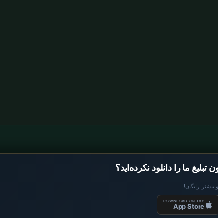
یع
اوقات نماز آلمان
 تبلیغ ما را دانلود نکرده‌اید؟
اوقات نماز Berlin
 بیشتر. رایگان!
اوقات نماز Hamburg
DOWNLOAD ON THE
App Store
۲۰۲
اوقات نماز München