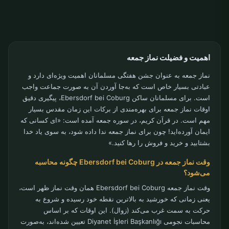
اهمیت و فضیلت نماز جمعه
نماز جمعه به عنوان جشن هفتگی مسلمانان اهمیت ویژه‌ای دارد و
عبادتی بسیار خاص است که به‌جا آوردن آن به صورت جماعت واجب
است. برای مسلمانان ساکن Ebersdorf bei Coburg، پیگیری دقیق
اوقات نماز جمعه برای بهره‌مندی از برکات این زمان مقدس بسیار
مهم است. در قرآن کریم، در سوره جمعه آمده است: «ای کسانی که
ایمان آورده‌اید! چون برای نماز جمعه ندا داده شود، به سوی یاد خدا
بشتابید و خرید و فروش را رها کنید.»
وقت نماز جمعه در Ebersdorf bei Coburg چگونه محاسبه
می‌شود؟
وقت نماز جمعه Ebersdorf bei Coburg همان وقت نماز ظهر است،
یعنی زمانی که خورشید به بالاترین نقطه خود رسیده و شروع به
حرکت به سمت غرب می‌کند (زوال). این اوقات که بر اساس
محاسبات نجومی Diyanet İşleri Başkanlığı تعیین شده‌اند، به‌صورت