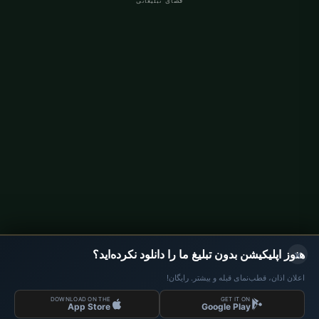
فضای تبلیغاتی
اوقات نماز آلمان
اوقات نماز Berlin
اوقات نماز Hamburg
اوقات نماز München
اوقات نماز Köln
اوقات نماز Frankfurt
سازمانی
درباره ما
تماس با ما
سیاست حفظ حریم خصوصی
×
هنوز اپلیکیشن بدون تبلیغ ما را دانلود نکرده‌اید؟
اعلان اذان، قطب‌نمای قبله و بیشتر. رایگان!
DOWNLOAD ON THE
GET IT ON
داده‌ها: Diyanet İşleri Başkanlığı | اوقات نماز © 2026
App Store
Google Play