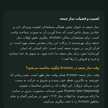
اهمیت و فضیلت نماز جمعه
نماز جمعه به عنوان جشن هفتگی مسلمانان اهمیت ویژه‌ای دارد و
عبادتی بسیار خاص است که به‌جا آوردن آن به صورت جماعت واجب
است. برای مسلمانان ساکن Arolsen، پیگیری دقیق اوقات نماز
جمعه برای بهره‌مندی از برکات این زمان مقدس بسیار مهم است. در
قرآن کریم، در سوره جمعه آمده است: «ای کسانی که ایمان
آورده‌اید! چون برای نماز جمعه ندا داده شود، به سوی یاد خدا بشتابید
و خرید و فروش را رها کنید.»
وقت نماز جمعه در Arolsen چگونه محاسبه می‌شود؟
وقت نماز جمعه Arolsen همان وقت نماز ظهر است، یعنی زمانی که
خورشید به بالاترین نقطه خود رسیده و شروع به حرکت به سمت
غرب می‌کند (زوال). این اوقات که بر اساس محاسبات نجومی
Diyanet İşleri Başkanlığı تعیین شده‌اند، به‌صورت به‌روز در سایت
ما ارائه می‌شوند. ما اوقات نماز ۱٬۲۱۴ شهر در سراسر آلمان و تمام
مناطق Arolsen را با دقت پیگیری می‌کنیم.