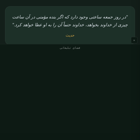
"در روز جمعه ساعتی وجود دارد که اگر بنده مؤمنی در آن ساعت
چیزی از خداوند بخواهد، خداوند حتماً آن را به او عطا خواهد کرد."
حدیث
×
فضای تبلیغاتی
رفتن به اوقات نماز
اوقات نماز Alfter
امساکیه رمضان Alfter
فضای تبلیغاتی