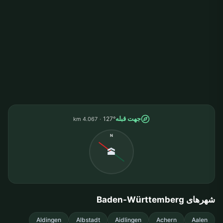
جهت قبله
127°
4.067 km
N
🕋
شهرهای Baden-Württemberg
Aldingen
Albstadt
Aidlingen
Achern
Aalen