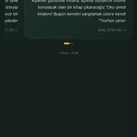
bir iyilik
Kıyamet gününde insana, açılmış vaziyette önüne
ak isteyip
konulacak olan bir kitap çıkaracağız."Oku şimdi
sadece bir
kitabını! Bugün kendini yargılamak üzere kendi
kaydeder."
nefsin yeter!""
— (Buhârî, "Rikâk", 31)
— (İsrâ, 17/13-14)
فضای تبلیغاتی