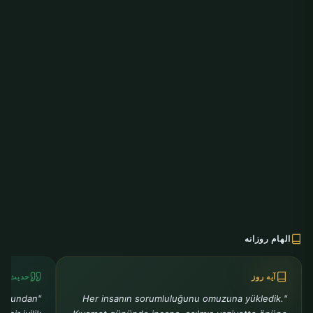
الهام روزانه
آیه روز
حدیث رو
ra bundan
"Her insanın sorumluluğunu omuzuna yükledik.