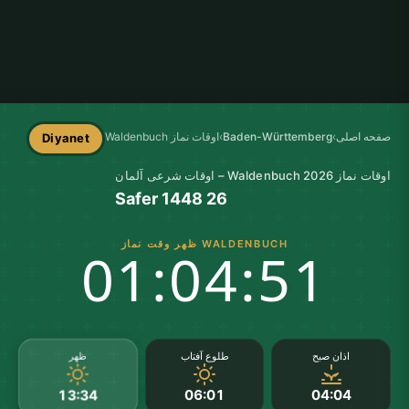
صفحه اصلی
›
Baden-Württemberg
›
اوقات نماز Waldenbuch
Diyanet
اوقات نماز Waldenbuch 2026 – اوقات شرعی آلمان
26 Safer 1448
WALDENBUCH ظهر وقت نماز
01:04:50
ظهر
اذان صبح
طلوع آفتاب
06:01
04:04
13:34