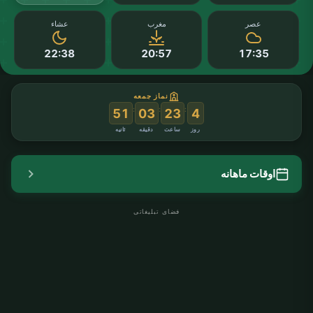
عصر
مغرب
عشاء
22:38
20:57
17:35
نماز جمعه
:
:
:
50
03
23
4
روز
ساعت
دقیقه
ثانیه
اوقات ماهانه
فضای تبلیغاتی