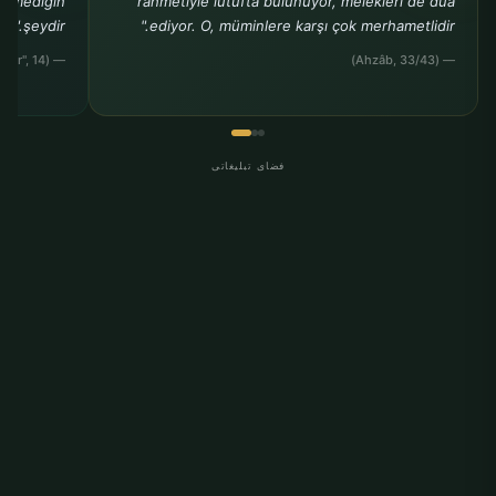
stemediğin
rahmetiyle lütufta bulunuyor, melekleri de dua
şeydir."
ediyor. O, müminlere karşı çok merhametlidir."
— (Müslim, "Birr", 14)
— (Ahzâb, 33/43)
فضای تبلیغاتی