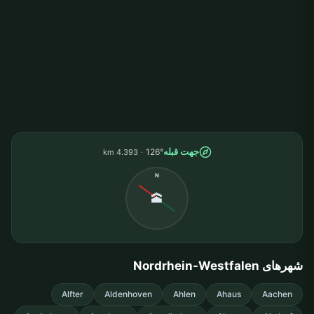
جهت قبله
126°
4.393 km
N
🕋
شهرهای Nordrhein-Westfalen
Alfter
Aldenhoven
Ahlen
Ahaus
Aachen