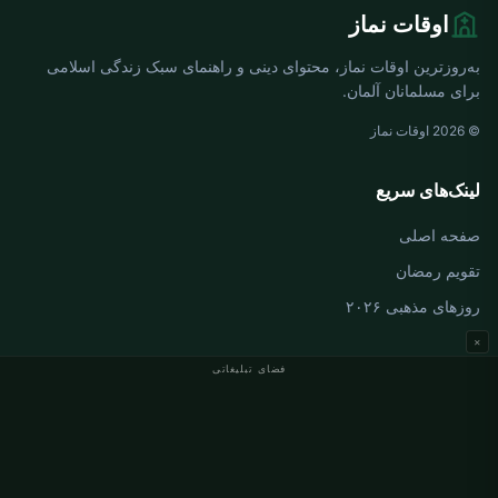
اوقات نماز
به‌روزترین اوقات نماز، محتوای دینی و راهنمای سبک زندگی اسلامی
برای مسلمانان آلمان.
© 2026 اوقات نماز
لینک‌های سریع
صفحه اصلی
تقویم رمضان
روزهای مذهبی ۲۰۲۶
×
فضای تبلیغاتی
اوقات نماز آلمان
اوقات نماز Berlin
اوقات نماز Hamburg
اوقات نماز München