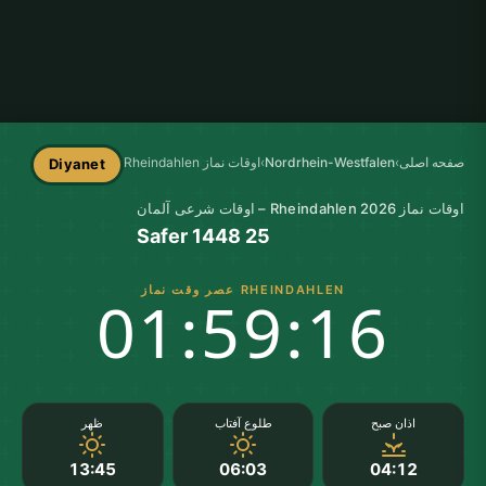
صفحه اصلی
›
Nordrhein-Westfalen
›
اوقات نماز Rheindahlen
Diyanet
اوقات نماز Rheindahlen 2026 – اوقات شرعی آلمان
25 Safer 1448
RHEINDAHLEN عصر وقت نماز
01:59:16
اذان صبح
طلوع آفتاب
ظهر
13:45
06:03
04:12