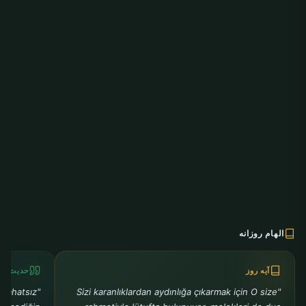
الهام روزانه
آیه روز
حدیث رو
ı rahatsız
"Sizi karanlıklardan aydınlığa çıkarmak için O size