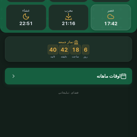
عصر
مغرب
عشاء
22:51
21:16
17:42
نماز جمعه
:
:
:
39
42
18
6
روز
ساعت
دقیقه
ثانیه
اوقات ماهانه
فضای تبلیغاتی