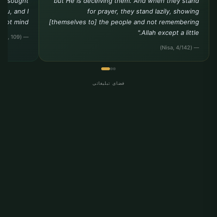
you sought
but He is deceiving them. And when they stand
you, and I
for prayer, they stand lazily, showing
ot mind."""
[themselves to] the people and not remembering
Allah except a little."
— (Tirmidhi, Da?awat, 109)
— (Nisa, 4/142)
فضای تبلیغاتی