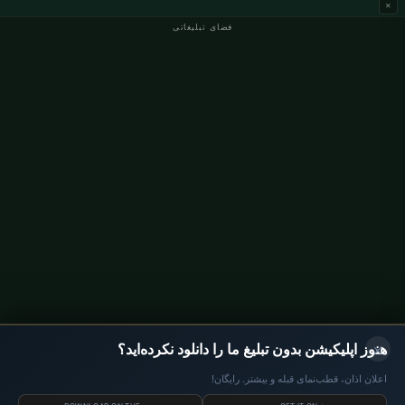
×
فضای تبلیغاتی
اوقات نماز آلمان
اوقات نماز Berlin
اوقات نماز Hamburg
اوقات نماز München
اوقات نماز Köln
اوقات نماز Frankfurt
سازمانی
درباره ما
تماس با ما
سیاست حفظ حریم خصوصی
×
هنوز اپلیکیشن بدون تبلیغ ما را دانلود نکرده‌اید؟
اعلان اذان، قطب‌نمای قبله و بیشتر. رایگان!