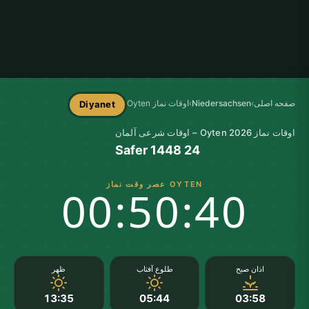
صفحه اصلی
›
Niedersachsen
›
اوقات نماز Oyten
Diyanet
اوقات نماز Oyten 2026 – اوقات شرعی آلمان
24 Safer 1448
OYTEN عصر وقت نماز
00:50:39
اذان صبح
طلوع آفتاب
ظهر
13:35
05:44
03:58