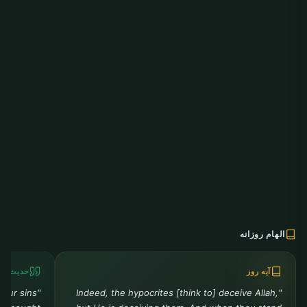
الهام روزانه
آیه روز
حدیث رو
your sins
"Indeed, the hypocrites [think to] deceive Allah,