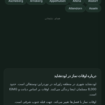
Ascheberg
Arnsberg
Appelhulsen
Altena
Alsdorf
Attendorn
Asseln
فضای تبلیغاتی
درباره اوقات نماز در لودنشاید
لودنشاید شهری در منطقه زاورلند در نوردراین-وستفالن است. حدود
8,000 مسلمان اینجا زندگی می‌کنند. اوقات بر اساس دیانت و IGMG
است.
اوقات نماز با فصل‌ها تغییر می‌کند. جهت قبله جنوب شرقی است.