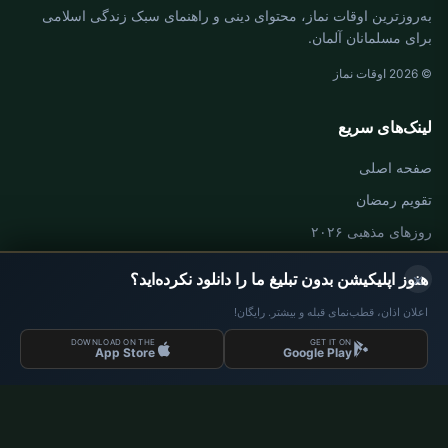
به‌روزترین اوقات نماز، محتوای دینی و راهنمای سبک زندگی اسلامی
برای مسلمانان آلمان.
© 2026 اوقات نماز
لینک‌های سریع
صفحه اصلی
تقویم رمضان
روزهای مذهبی ۲۰۲۶
×
هنوز اپلیکیشن بدون تبلیغ ما را دانلود نکرده‌اید؟
اوقات نماز آلمان
اعلان اذان، قطب‌نمای قبله و بیشتر. رایگان!
اوقات نماز Berlin
DOWNLOAD ON THE
GET IT ON
App Store
Google Play
اوقات نماز Hamburg
اوقات نماز München
اوقات نماز Köln