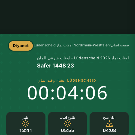
صفحه اصلی
›
Nordrhein-Westfalen
›
اوقات نماز Lüdenscheid
Diyanet
اوقات نماز Lüdenscheid 2026 – اوقات شرعی آلمان
23 Safer 1448
LÜDENSCHEID عشاء وقت نماز
00:04:06
اذان صبح
طلوع آفتاب
ظهر
13:41
05:55
04:08