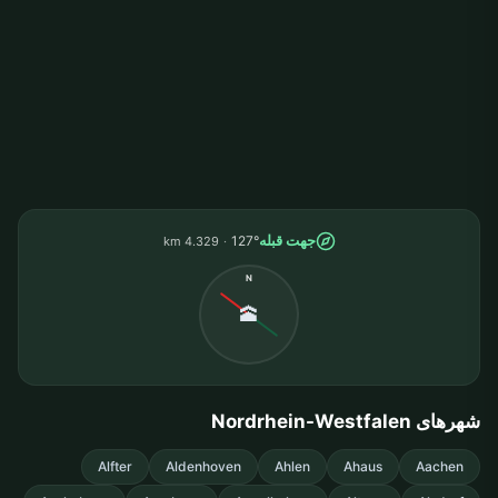
جهت قبله
127°
4.329 km
N
🕋
شهرهای Nordrhein-Westfalen
Alfter
Aldenhoven
Ahlen
Ahaus
Aachen