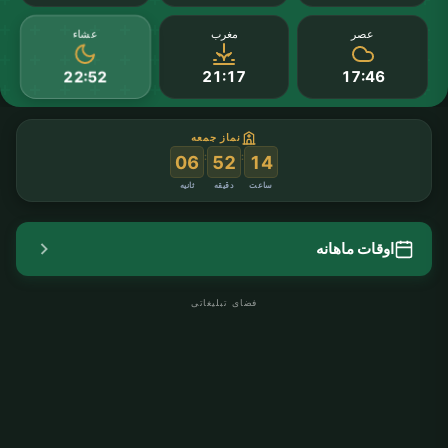
عشاء
عصر
مغرب
21:17
17:46
22:52
نماز جمعه
:
:
06
52
14
ساعت
دقیقه
ثانیه
اوقات ماهانه
فضای تبلیغاتی