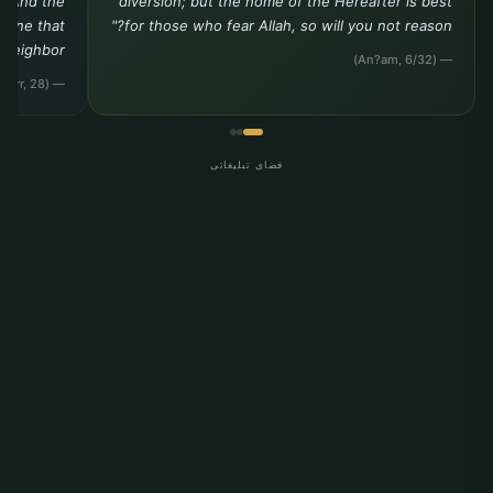
. And the
diversion; but the home of the Hereafter is best
e one that
for those who fear Allah, so will you not reason?"
 neighbor."
— (An?am, 6/32)
— (Tirmidhi, Birr, 28)
فضای تبلیغاتی