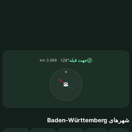
جهت قبله
3.988 km
126°
N
🕋
شهرهای Baden-Württemberg