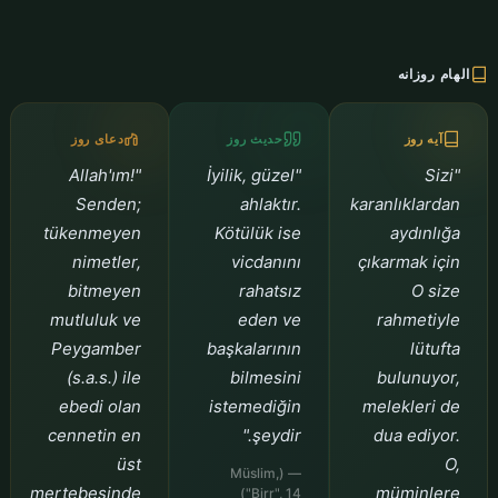
الهام روزانه
آیه روز
حدیث روز
دعای روز
"Allah'ım!
"İyilik, güzel
"Sizi
Senden;
ahlaktır.
karanlıklardan
tükenmeyen
Kötülük ise
aydınlığa
nimetler,
vicdanını
çıkarmak için
bitmeyen
rahatsız
O size
mutluluk ve
eden ve
rahmetiyle
Peygamber
başkalarının
lütufta
(s.a.s.) ile
bilmesini
bulunuyor,
ebedi olan
istemediğin
melekleri de
cennetin en
şeydir."
dua ediyor.
üst
O,
— (Müslim,
mertebesinde
müminlere
"Birr", 14)