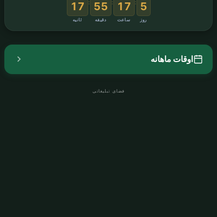
:
:
:
16
55
17
5
روز
ساعت
دقیقه
ثانیه
اوقات ماهانه
فضای تبلیغاتی