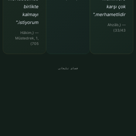
birlikte
karşı çok
kalmayı
merhametlidir."
istiyorum."
— (Ahzâb,
33/43)
— (Hâkim,
Müstedrek, 1,
705)
فضای تبلیغاتی