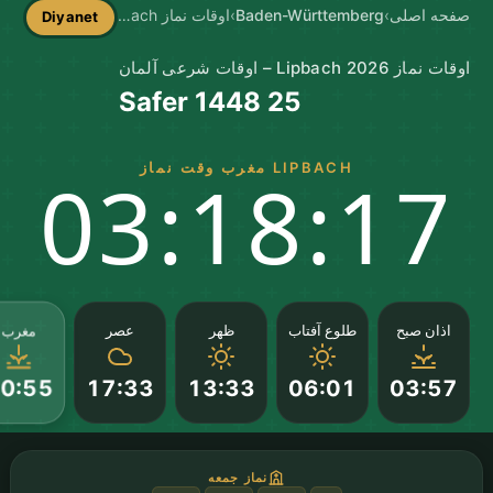
صفحه اصلی
›
Baden-Württemberg
›
اوقات نماز Lipbach
Diyanet
اوقات نماز Lipbach 2026 – اوقات شرعی آلمان
25 Safer 1448
LIPBACH مغرب وقت نماز
03:18:16
مغرب
اذان صبح
طلوع آفتاب
ظهر
عصر
17:33
13:33
06:01
03:57
0:55
نماز جمعه