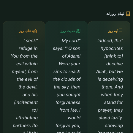
الهام روزانه
آیه روز
حدیث روز
دعای روز
"I seek
"My Lord
"Indeed, the
refuge in
says: ""O son
hypocrites
You from the
of Adam!
[think to]
evil within
Were your
deceive
myself, from
sins to reach
Allah, but He
the evil of
the clouds of
is deceiving
the devil,
the sky, then
them. And
and his
you sought
when they
(incitement
forgiveness
stand for
to)
from Me, I
prayer, they
attributing
would
stand lazily,
partners (to
forgive you,
showing