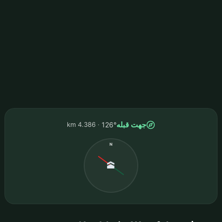
جهت قبله
4.386 km
126°
N
🕋