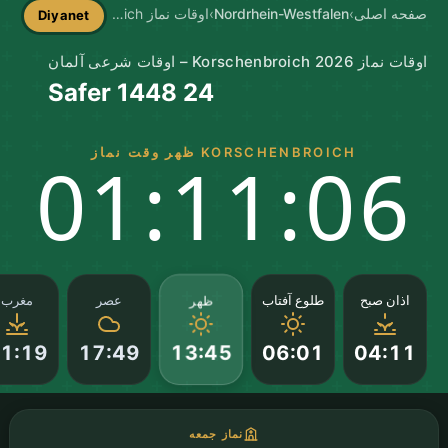
صفحه اصلی
›
Nordrhein-Westfalen
›
اوقات نماز Korschenbroich
Diyanet
اوقات نماز Korschenbroich 2026 – اوقات شرعی آلمان
24 Safer 1448
KORSCHENBROICH ظهر وقت نماز
01:11:05
ظهر
اذان صبح
طلوع آفتاب
عصر
مغرب
1:19
17:49
06:01
04:11
13:45
نماز جمعه