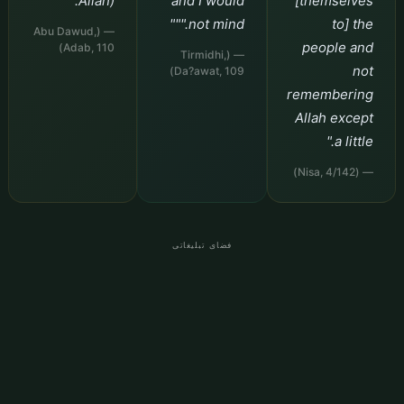
Allah)."
and I would
[themselves
not mind."""
to] the
— (Abu Dawud,
people and
Adab, 110)
— (Tirmidhi,
not
Da?awat, 109)
remembering
Allah except
a little."
— (Nisa, 4/142)
فضای تبلیغاتی