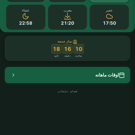
عصر
مغرب
عشاء
22:58
21:20
17:50
نماز جمعه
:
:
18
16
10
ساعت
دقیقه
ثانیه
اوقات ماهانه
فضای تبلیغاتی