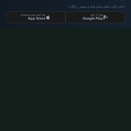
اوقات نماز آلمان
اعلان اذان، قطب‌نمای قبله و بیشتر. رایگان!
اوقات نماز Berlin
DOWNLOAD ON THE
GET IT ON
App Store
Google Play
اوقات نماز Hamburg
اوقات نماز München
اوقات نماز Köln
اوقات نماز Frankfurt
سازمانی
درباره ما
تماس با ما
سیاست حفظ حریم خصوصی
داده‌ها: Diyanet İşleri Başkanlığı | اوقات نماز © 2026