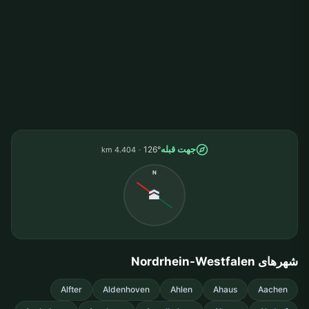
جهت قبله
126°
4.404 km
N
🕋
شهرهای Nordrhein-Westfalen
Alfter
Aldenhoven
Ahlen
Ahaus
Aachen