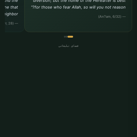
. And the
diversion; but the home of the Hereafter is best
e one that
for those who fear Allah, so will you not reason?"
 neighbor."
— (An?am, 6/32)
— (Tirmidhi, Birr, 28)
فضای تبلیغاتی