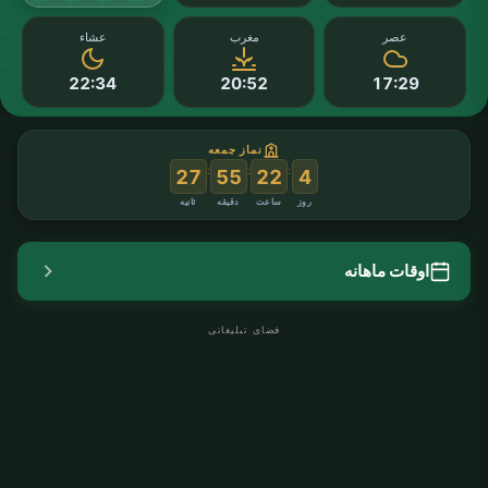
عصر
مغرب
عشاء
22:34
20:52
17:29
نماز جمعه
:
:
:
26
55
22
4
روز
ساعت
دقیقه
ثانیه
اوقات ماهانه
فضای تبلیغاتی