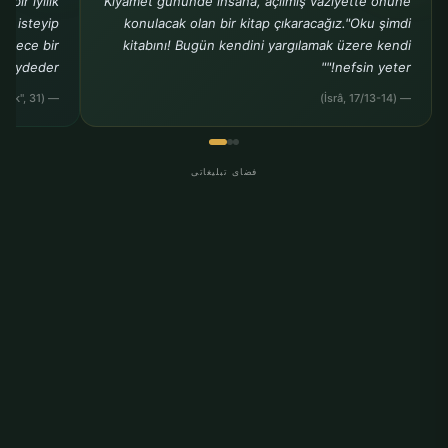
bir iyilik
Kıyamet gününde insana, açılmış vaziyette önüne
ak isteyip
konulacak olan bir kitap çıkaracağız."Oku şimdi
sadece bir
kitabını! Bugün kendini yargılamak üzere kendi
kaydeder."
nefsin yeter!""
— (Buhârî, "Rikâk", 31)
— (İsrâ, 17/13-14)
فضای تبلیغاتی