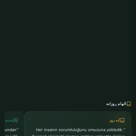
الهام روزانه
آیه روز
حدیث رو
ra bundan
"Her insanın sorumluluğunu omuzuna yükledik.