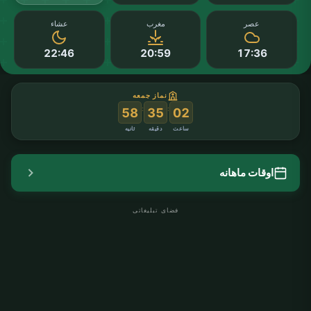
عصر
مغرب
عشاء
22:46
20:59
17:36
نماز جمعه
:
:
57
35
02
ساعت
دقیقه
ثانیه
اوقات ماهانه
فضای تبلیغاتی