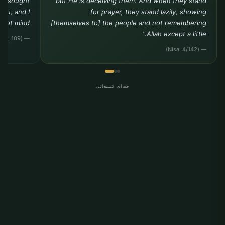
you sought
but He is deceiving them. And when they stand
you, and I
for prayer, they stand lazily, showing
ot mind."""
[themselves to] the people and not remembering
Allah except a little."
— (Tirmidhi, Da?awat, 109)
— (Nisa, 4/142)
فضای تبلیغاتی