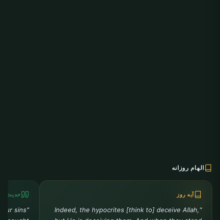
الهام روزانه
آیه روز
حدیث رو
your sins
"Indeed, the hypocrites [think to] deceive Allah,