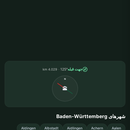
جهت قبله
125°
4.029 km
N
🕋
شهرهای Baden-Württemberg
Aldingen
Albstadt
Aidlingen
Achern
Aalen