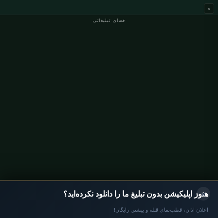
×
فضای تبلیغاتی
اوقات نماز آلمان
اوقات نماز Berlin
اوقات نماز Hamburg
اوقات نماز München
اوقات نماز Köln
اوقات نماز Frankfurt
سازمانی
درباره ما
تماس با ما
سیاست حفظ حریم خصوصی
×
هنوز اپلیکیشن بدون تبلیغ ما را دانلود نکرده‌اید؟
اعلان اذان، قطب‌نمای قبله و بیشتر. رایگان!