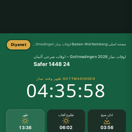
صفحه اصلی
›
Baden-Württemberg
›
اوقات نماز Gottmadingen
Diyanet
اوقات نماز Gottmadingen 2026 – اوقات شرعی آلمان
24 Safer 1448
GOTTMADINGEN ظهر وقت نماز
04:35:57
ظهر
اذان صبح
طلوع آفتاب
06:02
03:56
13:36