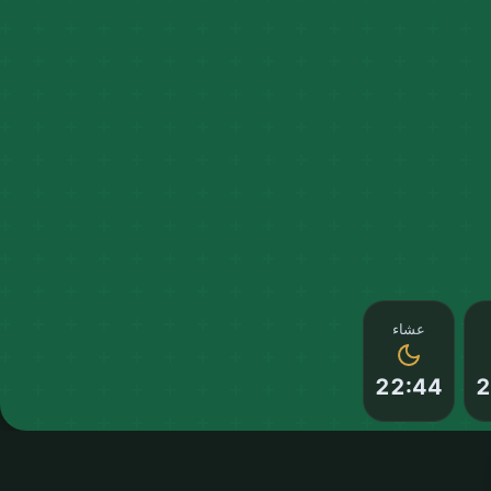
عشاء
22:44
2