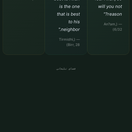
is the one
will you not
that is best
reason?"
to his
— (An?am,
neighbor."
6/32)
— (Tirmidhi,
Birr, 28)
فضای تبلیغاتی