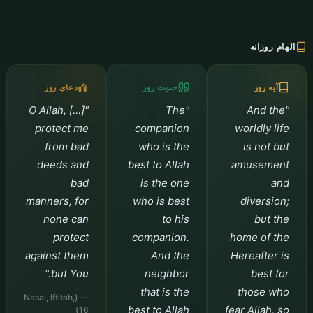
الهام روزانه
آیه روز
حدیث روز
دعای روز
"O Allah, […]
"The
"And the
protect me
companion
worldly life
from bad
who is the
is not but
deeds and
best to Allah
amusement
bad
is the one
and
manners, for
who is best
diversion;
none can
to his
but the
protect
companion.
home of the
against them
And the
Hereafter is
but You."
neighbor
best for
that is the
those who
— (Nasai, Iftitah,
best to Allah
fear Allah, so
16)