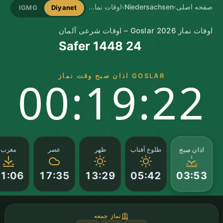
صفحه اصلی
›
Niedersachsen
›
اوقات نماز Goslar
IGMG
Diyanet
اوقات نماز Goslar 2026 – اوقات شرعی آلمان
24 Safer 1448
GOSLAR اذان صبح وقت نماز
00:19:21
اذان صبح
طلوع آفتاب
ظهر
عصر
مغرب
1:06
17:35
13:29
05:42
03:53
نماز جمعه