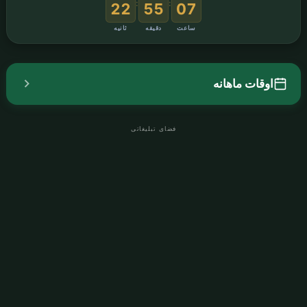
:
:
21
55
07
ساعت
دقیقه
ثانیه
اوقات ماهانه
فضای تبلیغاتی