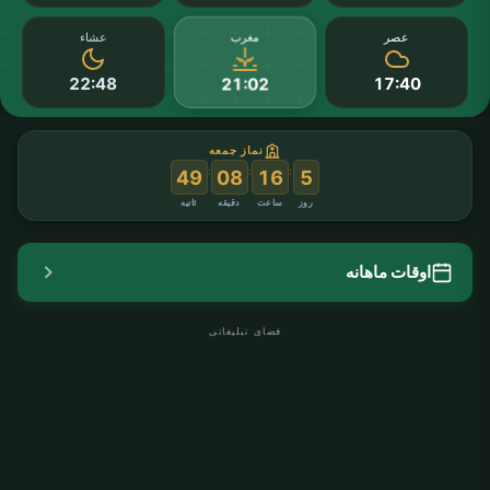
مغرب
عصر
عشاء
22:48
17:40
21:02
نماز جمعه
:
:
:
48
08
16
5
روز
ساعت
دقیقه
ثانیه
اوقات ماهانه
فضای تبلیغاتی