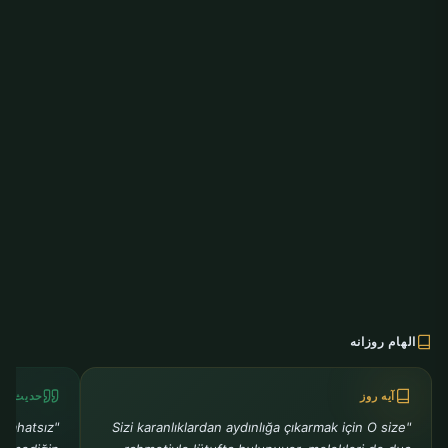
الهام روزانه
آیه روز
حدیث رو
ı rahatsız
"Sizi karanlıklardan aydınlığa çıkarmak için O size