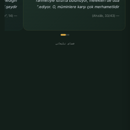
stemediğin
rahmetiyle lütufta bulunuyor, melekleri de dua
şeydir."
ediyor. O, müminlere karşı çok merhametlidir."
— (Müslim, "Birr", 14)
— (Ahzâb, 33/43)
فضای تبلیغاتی