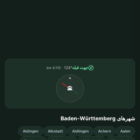
جهت قبله
124°
4.110 km
N
🕋
شهرهای Baden-Württemberg
Aldingen
Albstadt
Aidlingen
Achern
Aalen