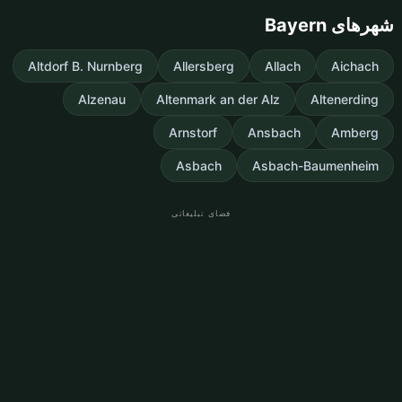
شهرهای Bayern
Altdorf B. Nurnberg
Allersberg
Allach
Aichach
Alzenau
Altenmark an der Alz
Altenerding
Arnstorf
Ansbach
Amberg
Asbach
Asbach-Baumenheim
فضای تبلیغاتی