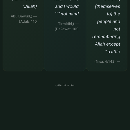
Allah)."
and I would
[themselves
not mind."""
to] the
— (Abu Dawud,
people and
Adab, 110)
— (Tirmidhi,
not
Da?awat, 109)
remembering
Allah except
a little."
— (Nisa, 4/142)
فضای تبلیغاتی