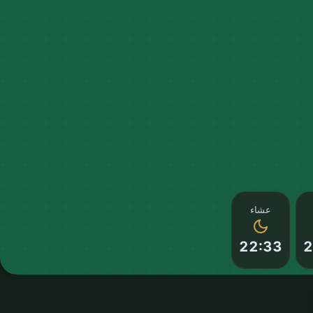
عشاء
22:33
2