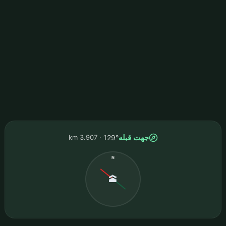
جهت قبله
3.907 km
129°
N
🕋