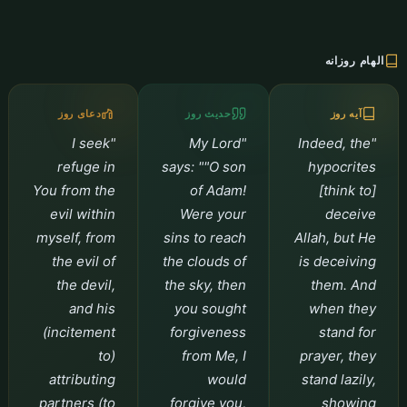
الهام روزانه
آیه روز
حدیث روز
دعای روز
"I seek
"My Lord
"Indeed, the
refuge in
says: ""O son
hypocrites
You from the
of Adam!
[think to]
evil within
Were your
deceive
myself, from
sins to reach
Allah, but He
the evil of
the clouds of
is deceiving
the devil,
the sky, then
them. And
and his
you sought
when they
(incitement
forgiveness
stand for
to)
from Me, I
prayer, they
attributing
would
stand lazily,
partners (to
forgive you,
showing