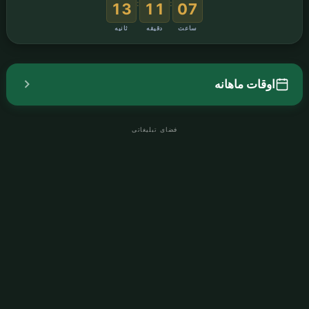
:
:
12
11
07
ساعت
دقیقه
ثانیه
اوقات ماهانه
فضای تبلیغاتی