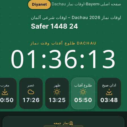
صفحه اصلی
›
Bayern
›
اوقات نماز Dachau
Diyanet
اوقات نماز Dachau 2026 – اوقات شرعی آلمان
24 Safer 1448
DACHAU طلوع آفتاب وقت نماز
01:36:12
طلوع آفتاب
اذان صبح
ظهر
عصر
مغرب
0:50
17:26
13:25
03:48
05:50
نماز جمعه