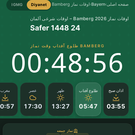
صفحه اصلی
›
Bayern
›
اوقات نماز Bamberg
IGMG
Diyanet
اوقات نماز Bamberg 2026 – اوقات شرعی آلمان
24 Safer 1448
BAMBERG طلوع آفتاب وقت نماز
00:48:55
طلوع آفتاب
اذان صبح
ظهر
عصر
مغرب
0:57
17:30
13:27
03:55
05:47
نماز جمعه