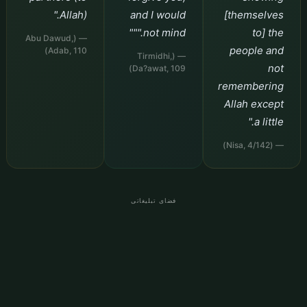
Allah)."
and I would
[themselves
not mind."""
to] the
— (Abu Dawud,
people and
Adab, 110)
— (Tirmidhi,
not
Da?awat, 109)
remembering
Allah except
a little."
— (Nisa, 4/142)
فضای تبلیغاتی