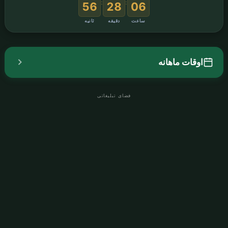
:
:
55
28
06
ساعت
دقیقه
ثانیه
اوقات ماهانه
فضای تبلیغاتی