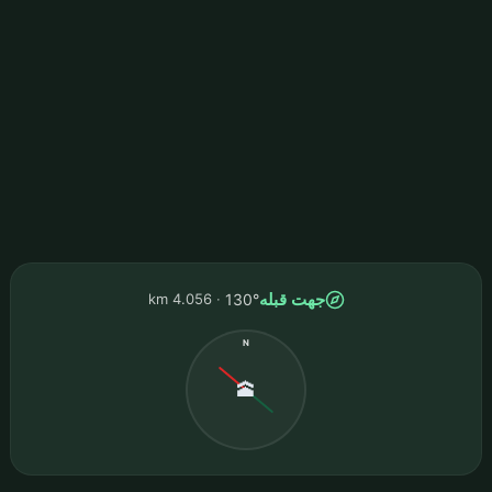
جهت قبله
4.056 km
130°
N
🕋