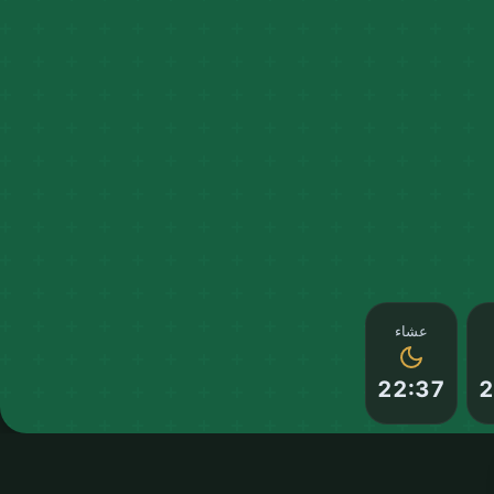
عشاء
22:37
2