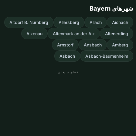
شهرهای Bayern
Altdorf B. Nurnberg
Allersberg
Allach
Aichach
Alzenau
Altenmark an der Alz
Altenerding
Arnstorf
Ansbach
Amberg
Asbach
Asbach-Baumenheim
فضای تبلیغاتی