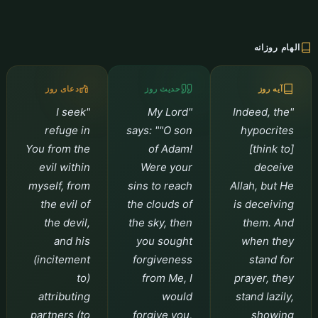
الهام روزانه
آیه روز
حدیث روز
دعای روز
"I seek
"My Lord
"Indeed, the
refuge in
says: ""O son
hypocrites
You from the
of Adam!
[think to]
evil within
Were your
deceive
myself, from
sins to reach
Allah, but He
the evil of
the clouds of
is deceiving
the devil,
the sky, then
them. And
and his
you sought
when they
(incitement
forgiveness
stand for
to)
from Me, I
prayer, they
attributing
would
stand lazily,
partners (to
forgive you,
showing