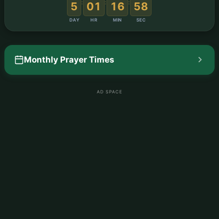
:
:
:
5
01
16
57
DAY
HR
MIN
SEC
Monthly Prayer Times
AD SPACE