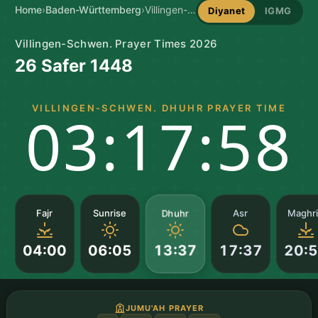
Home
›
Baden-Württemberg
›
Villingen-Schwen. Prayer Times
Diyanet
IGMG
Villingen-Schwen. Prayer Times 2026
26 Safer 1448
VILLINGEN-SCHWEN. DHUHR PRAYER TIME
03:17:57
Dhuhr
Fajr
Sunrise
Asr
Maghr
04:00
06:05
17:37
20:
13:37
JUMU'AH PRAYER