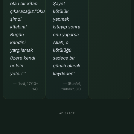
olan bir kitap
Şayet
çıkaracağız."Oku
kötülük
şimdi
yapmak
kitabını!
isteyip sonra
Bugün
onu yaparsa
kendini
Allah, o
yargılamak
kötülüğü
üzere kendi
sadece bir
nefsin
günah olarak
yeter!""
kaydeder."
— (İsrâ, 17/13-
— (Buhârî,
14)
"Rikâk", 31)
AD SPACE