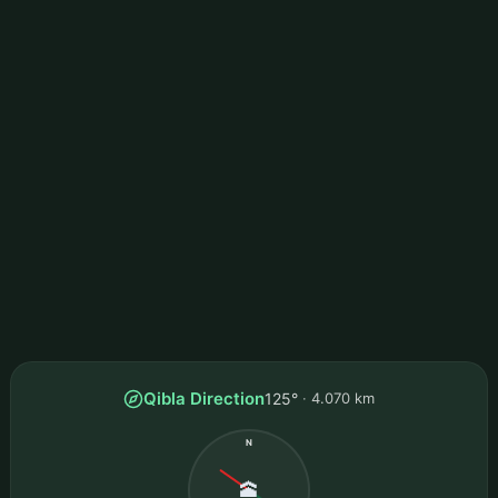
Qibla Direction
125°
4.070 km
N
🕋