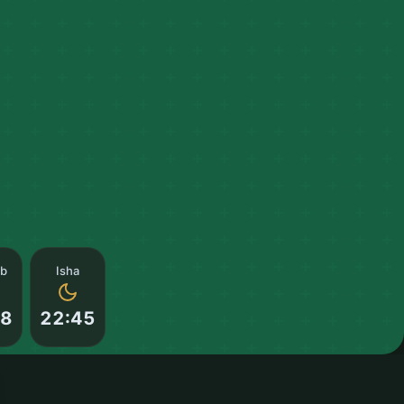
ib
Isha
58
22:45