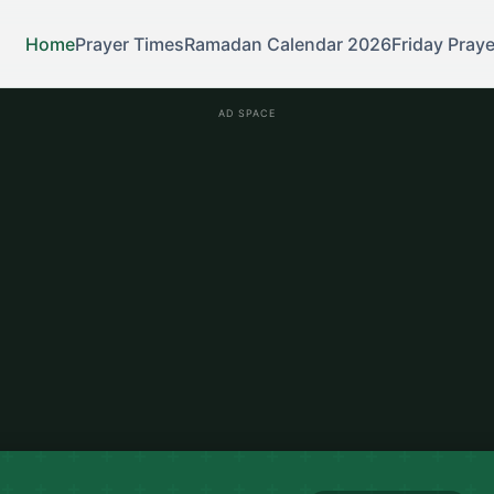
Home
Prayer Times
Ramadan Calendar 2026
Friday Praye
AD SPACE