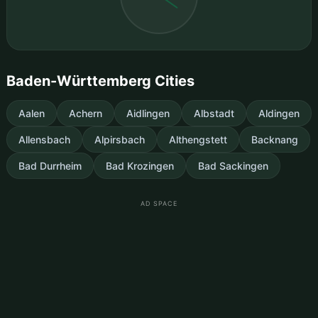
Baden-Württemberg Cities
Aalen
Achern
Aidlingen
Albstadt
Aldingen
Allensbach
Alpirsbach
Althengstett
Backnang
Bad Durrheim
Bad Krozingen
Bad Sackingen
AD SPACE