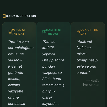
DAILY INSPIRATION
VERSE OF
HADITH OF
DUA OF THE
THE DAY
THE DAY
DAY
"Her insanın
"Kim bir
"Allah'ım!
sorumluluğunu
kötülük
Nefsime
omuzuna
yapmak
takvalı
yükledik.
isteyip sonra
olmayı nasip
Kıyamet
bundan
eyle ve onu
gününde
vazgeçerse
arındır."
insana,
Allah, bunu
— (Nesâî,
açılmış
tamamlanmış
"İstiâze", 13)
vaziyette
bir iyilik
önüne
olarak
konulacak
kaydeder.