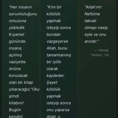
"Her insanın
"Kim bir
"Allah'ım!
sorumluluğunu
kötülük
Nefsime
omuzuna
yapmak
takvalı
yükledik.
isteyip sonra
olmayı nasip
Kıyamet
bundan
eyle ve onu
gününde
vazgeçerse
arındır."
insana,
Allah, bunu
— (Nesâî,
açılmış
tamamlanmış
"İstiâze", 13)
vaziyette
bir iyilik
önüne
olarak
konulacak
kaydeder.
olan bir kitap
Şayet
çıkaracağız."Oku
kötülük
şimdi
yapmak
kitabını!
isteyip sonra
Bugün
onu yaparsa
kendini
Allah, o