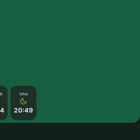
ib
Isha
14
20:49