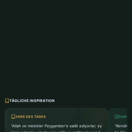
TÄGLICHE INSPIRATION
VERS DES TAGES
HADIT
"Allah ve melekler Peygamber'e salât ediyorlar; ey
"Kendiniz