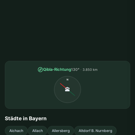
Qibla-Richtung
130°
3.850 km
N
🕋
Städte in Bayern
Aichach
Allach
Allersberg
Altdorf B. Nurnberg