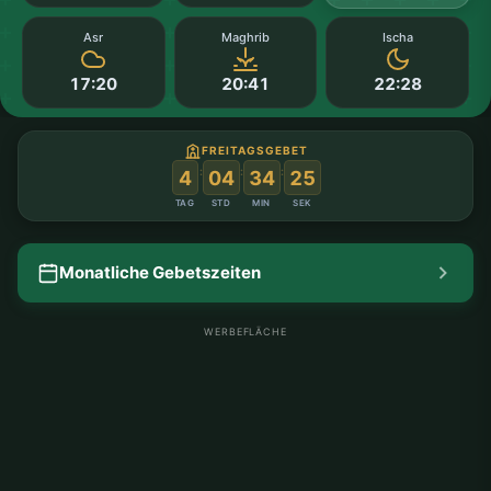
Asr
Maghrib
Ischa
17:20
20:41
22:28
FREITAGSGEBET
:
:
:
4
04
34
25
TAG
STD
MIN
SEK
Monatliche Gebetszeiten
WERBEFLÄCHE