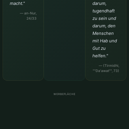
macht."
darum,
tugendhaft
— an-Nur,
zu sein und
24/33
darum, den
Menschen
mit Hab und
Gut zu
helfen."
— (Tirmidhi,
""Da'awat"", 73)
WERBEFLÄCHE