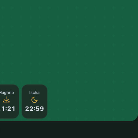
Maghrib
Ischa
21:21
22:59