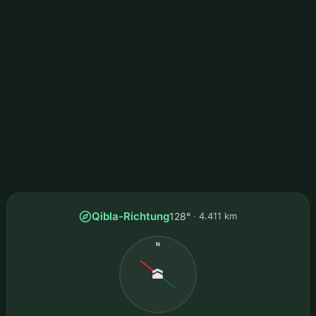
Qibla-Richtung
128°
4.411 km
N
🕋