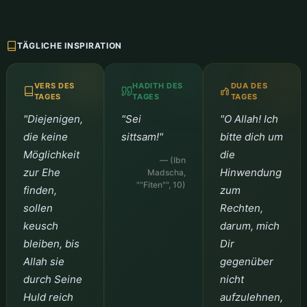
TÄGLICHE INSPIRATION
VERS DES
HADITH DES
DUA DES
TAGES
TAGES
TAGES
"Diejenigen,
"Sei
"O Allah! Ich
die keine
sittsam!"
bitte dich um
Möglichkeit
die
— (Ibn
zur Ehe
Hinwendung
Madscha,
""Fiten"", 10)
finden,
zum
sollen
Rechten,
keusch
darum, mich
bleiben, bis
Dir
Allah sie
gegenüber
durch Seine
nicht
Huld reich
aufzulehnen,