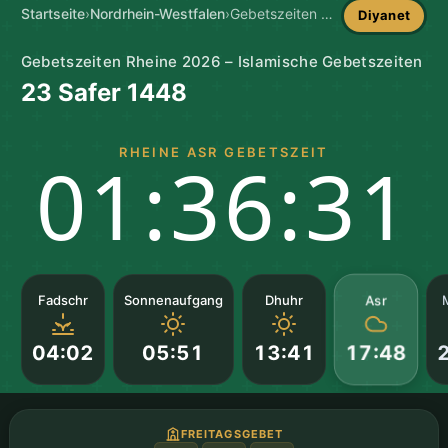
Startseite
›
Nordrhein-Westfalen
›
Gebetszeiten Rheine
Diyanet
Gebetszeiten Rheine 2026 – Islamische Gebetszeiten
23 Safer 1448
RHEINE ASR GEBETSZEIT
01:36:30
Asr
Fadschr
Sonnenaufgang
Dhuhr
04:02
05:51
13:41
17:48
FREITAGSGEBET