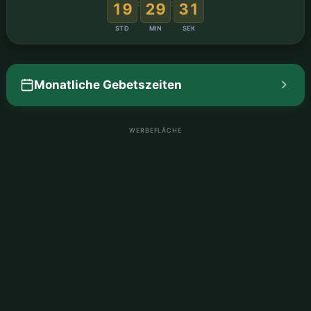
:
:
19
29
30
STD
MIN
SEK
Monatliche Gebetszeiten
WERBEFLÄCHE