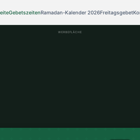
eite
Gebetszeiten
Ramadan-Kalender 2026
Freitagsgebet
Ko
WERBEFLÄCHE