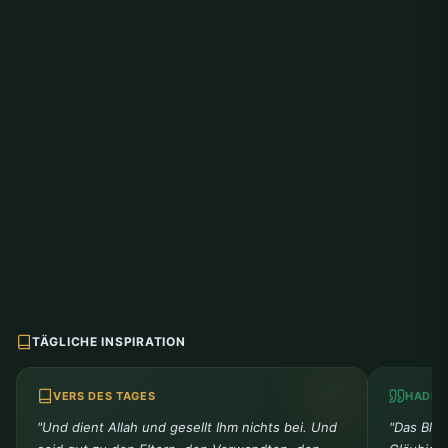
TÄGLICHE INSPIRATION
VERS DES TAGES
HADIT
"Und dient Allah und gesellt Ihm nichts bei. Und
"Das Blut