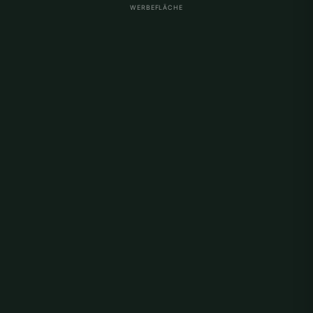
WERBEFLÄCHE