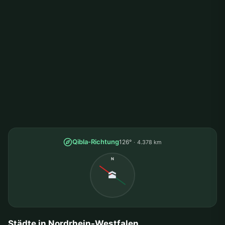
Qibla-Richtung
126°
4.378 km
N
🕋
Städte in Nordrhein-Westfalen