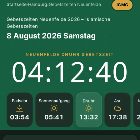
Startseite
›
Hamburg
›
Gebetszeiten Neuenfelde
IGMG
Gebetszeiten Neuenfelde 2026 – Islamische
Gebetszeiten
8 August 2026 Samstag
NEUENFELDE DHUHR GEBETSZEIT
04:12:39
Dhuhr
Fadschr
Sonnenaufgang
Asr
03:54
05:41
17:38
13:32