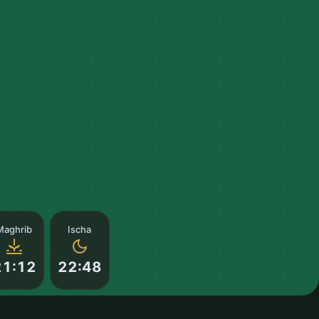
Maghrib
Ischa
21:12
22:48