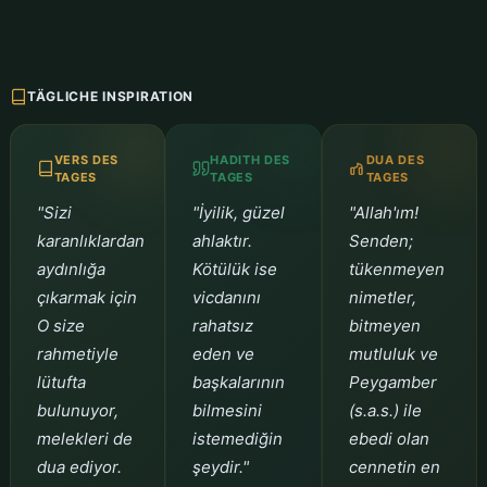
TÄGLICHE INSPIRATION
VERS DES
HADITH DES
DUA DES
TAGES
TAGES
TAGES
"Sizi
"İyilik, güzel
"Allah'ım!
karanlıklardan
ahlaktır.
Senden;
aydınlığa
Kötülük ise
tükenmeyen
çıkarmak için
vicdanını
nimetler,
O size
rahatsız
bitmeyen
rahmetiyle
eden ve
mutluluk ve
lütufta
başkalarının
Peygamber
bulunuyor,
bilmesini
(s.a.s.) ile
melekleri de
istemediğin
ebedi olan
dua ediyor.
şeydir."
cennetin en