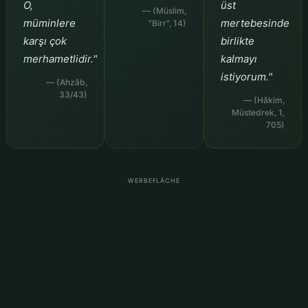
O,
üst
— (Müslim,
müminlere
mertebesinde
"Birr", 14)
karşı çok
birlikte
merhametlidir."
kalmayı
istiyorum."
— (Ahzâb,
33/43)
— (Hâkim,
Müstedrek, 1,
705)
WERBEFLÄCHE