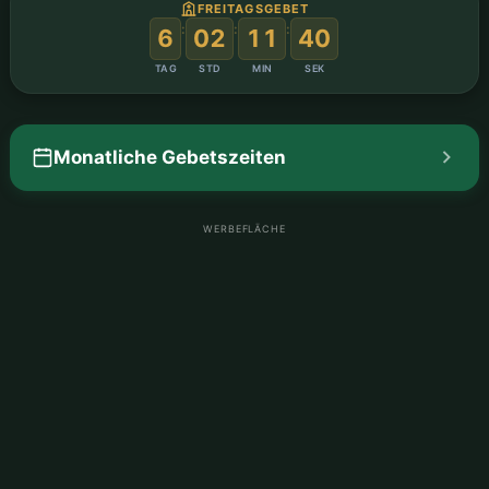
FREITAGSGEBET
:
:
:
6
02
11
39
TAG
STD
MIN
SEK
Monatliche Gebetszeiten
WERBEFLÄCHE