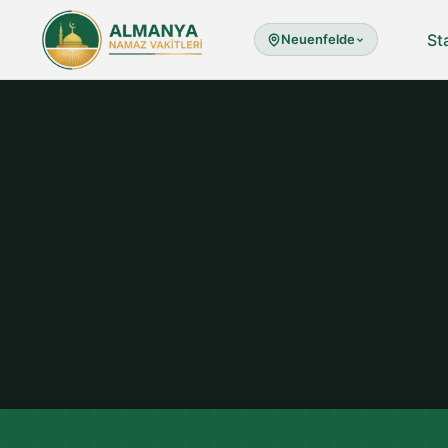
St
Neuenfelde