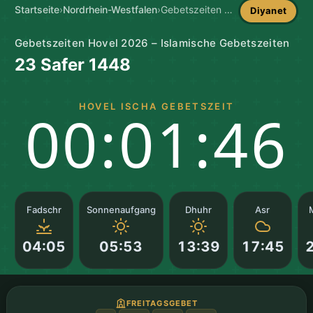
Startseite
›
Nordrhein-Westfalen
›
Gebetszeiten Hovel
Diyanet
Gebetszeiten Hovel 2026 – Islamische Gebetszeiten
23 Safer 1448
HOVEL ISCHA GEBETSZEIT
00:01:45
Fadschr
Sonnenaufgang
Dhuhr
Asr
04:05
05:53
13:39
17:45
FREITAGSGEBET