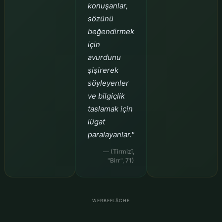
konuşanlar,
sözünü
beğendirmek
için
avurdunu
şişirerek
söyleyenler
ve bilgiçlik
taslamak için
lügat
paralayanlar."
— (Tirmizî,
"Birr", 71)
WERBEFLÄCHE