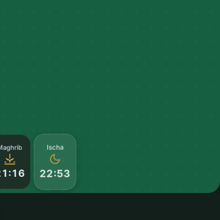
Maghrib
Ischa
21:16
22:53