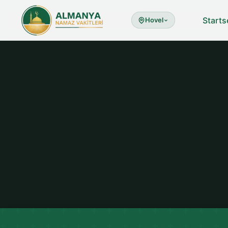
Starts
Hovel