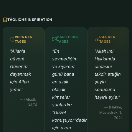
TÄGLICHE INSPIRATION
VERS DES
HADITH DES
DUA DES
TAGES
TAGES
TAGES
"Allah'a
"En
"Allah'ım!
güven!
sevmediğim
Hakkımda
Güvenip
ve kıyamet
olmasını
dayanmak
günü bana
takdir ettiğin
için Allah
en uzak
şeyin
yeter."
olacak
sonucunu
kimseler
hayırlı eyle."
— (Ahzâb,
şunlardır:
33/3)
— (Hâkim,
"Güzel
Müstedrek, 1,
702)
konuşuyor"dedirtmek
için uzun