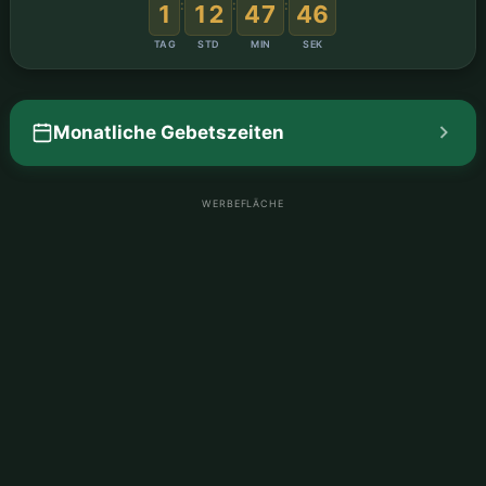
:
:
:
1
12
47
45
TAG
STD
MIN
SEK
Monatliche Gebetszeiten
WERBEFLÄCHE