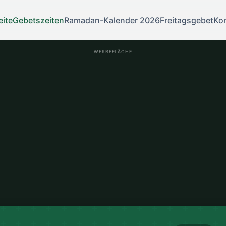
eite
Gebetszeiten
Ramadan-Kalender 2026
Freitagsgebet
Ko
WERBEFLÄCHE