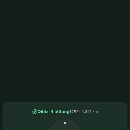
Qibla-Richtung
128°
4.321 km
N