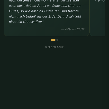
nach der jenseitigen Wohnstätte, vergiss aber
Fremder 
auch nicht deinen Anteil am Diesseits. Und tue
Gutes, so wie Allah dir Gutes tat. Und trachte
nicht nach Unheil auf der Erde! Denn Allah liebt
nicht die Unheilstifter."
— al-Qasas, 28/77
WERBEFLÄCHE