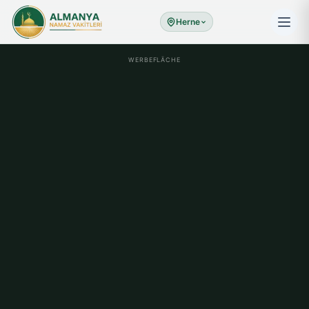
Herne
WERBEFLÄCHE