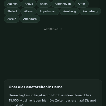
Aachen
Ahaus
Ahlen
Aldenhoven
Alfter
Alsdorf
Altena
Appelhulsen
Arnsberg
Ascheberg
Asseln
Attendorn
WERBEFLÄCHE
Über die Gebetszeiten in Herne
Herne liegt im Ruhrgebiet in Nordrhein-Westfalen. Etwa
15.000 Muslime leben hier. Die Zeiten basieren auf Diyanet
und IGMG.