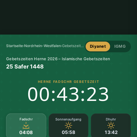
Startseite
›
Nordrhein-Westfalen
›
Gebetszeiten Herne
Diyanet
IGMG
Gebetszeiten Herne 2026 – Islamische Gebetszeiten
25 Safer 1448
HERNE FADSCHR GEBETSZEIT
00:43:22
Fadschr
Sonnenaufgang
Dhuhr
05:58
13:42
04:08