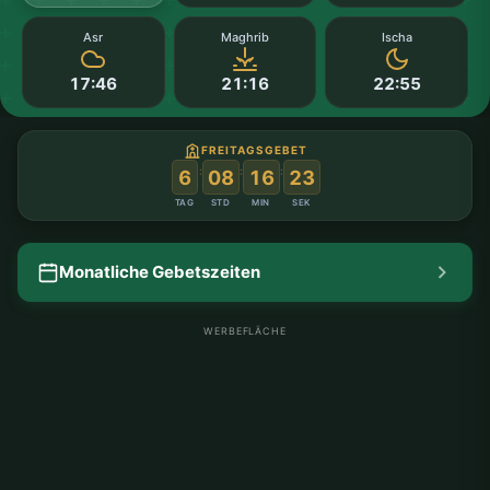
Asr
Maghrib
Ischa
17:46
21:16
22:55
FREITAGSGEBET
:
:
:
6
08
16
22
TAG
STD
MIN
SEK
Monatliche Gebetszeiten
WERBEFLÄCHE