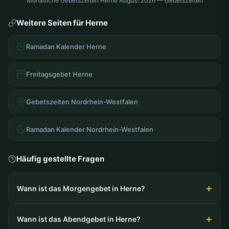
Monatliche Gebetszeiten Herne August 2026 — Gebetszeiten
Weitere Seiten für Herne
Ramadan Kalender Herne
Freitagsgebet Herne
Gebetszeiten Nordrhein-Westfalen
Ramadan Kalender Nordrhein-Westfalen
Häufig gestellte Fragen
Wann ist das Morgengebet in Herne?
Wann ist das Abendgebet in Herne?