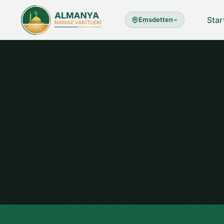
Star
Emsdetten