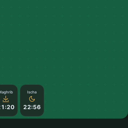
Maghrib
Ischa
21:20
22:56