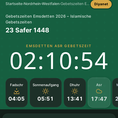
Startseite
›
Nordrhein-Westfalen
›
Gebetszeiten Emsdetten
Diyanet
Gebetszeiten Emsdetten 2026 – Islamische
Gebetszeiten
23 Safer 1448
EMSDETTEN ASR GEBETSZEIT
02:10:53
Asr
Fadschr
Sonnenaufgang
Dhuhr
04:05
05:51
13:41
17:47