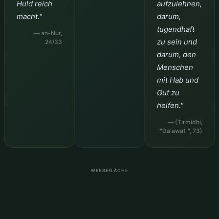
Huld reich
aufzulehnen,
macht."
darum,
tugendhaft
— an-Nur,
zu sein und
24/33
darum, den
Menschen
mit Hab und
Gut zu
helfen."
— (Tirmidhi,
""Da'awat"", 73)
WERBEFLÄCHE