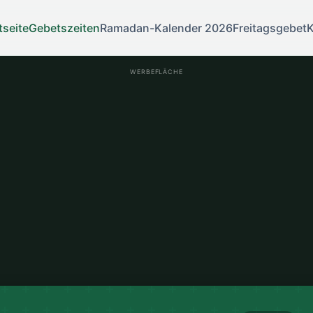
tseite
Gebetszeiten
Ramadan-Kalender 2026
Freitagsgebet
K
WERBEFLÄCHE