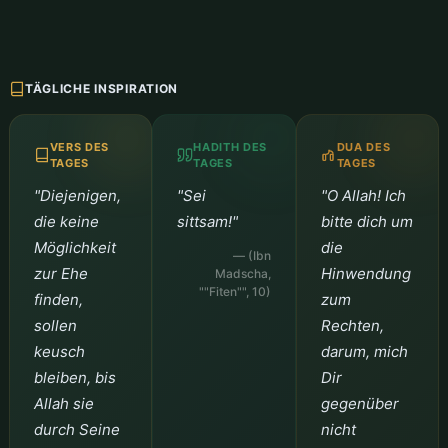
TÄGLICHE INSPIRATION
VERS DES
HADITH DES
DUA DES
TAGES
TAGES
TAGES
"Diejenigen,
"Sei
"O Allah! Ich
die keine
sittsam!"
bitte dich um
Möglichkeit
die
— (Ibn
zur Ehe
Hinwendung
Madscha,
""Fiten"", 10)
finden,
zum
sollen
Rechten,
keusch
darum, mich
bleiben, bis
Dir
Allah sie
gegenüber
durch Seine
nicht