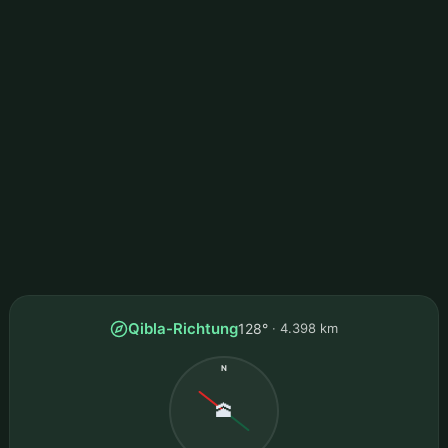
Qibla-Richtung
128°
4.398 km
N
🕋