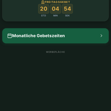
FREITAGSGEBET
:
:
20
04
53
STD
MIN
SEK
Monatliche Gebetszeiten
WERBEFLÄCHE