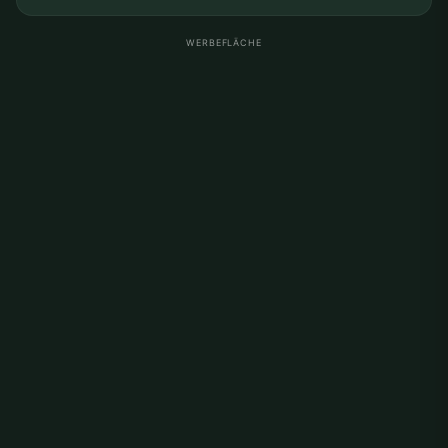
WERBEFLÄCHE