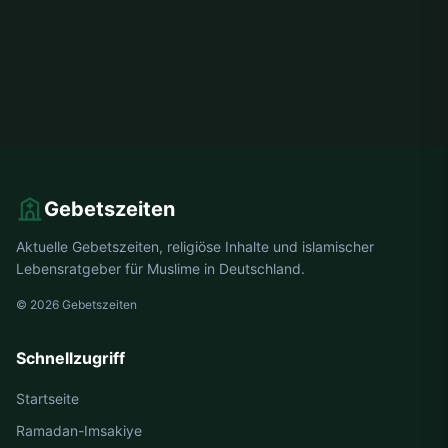
Gebetszeiten
Aktuelle Gebetszeiten, religiöse Inhalte und islamischer
Lebensratgeber für Muslime in Deutschland.
© 2026 Gebetszeiten
Schnellzugriff
Startseite
Ramadan-Imsakiye