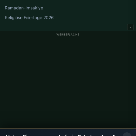
Ramadan-Imsakiye
Religiöse Feiertage 2026
×
WERBEFLÄCHE
Gebetszeiten Deutschland
Gebetszeiten Berlin
Gebetszeiten Hamburg
Gebetszeiten München
Gebetszeiten Köln
Gebetszeiten Frankfurt
Unternehmen
Über uns
Kontakt