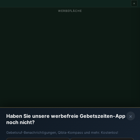
×
WERBEFLÄCHE
Gebetszeiten Deutschland
Gebetszeiten Berlin
Gebetszeiten Hamburg
Gebetszeiten München
Gebetszeiten Köln
Gebetszeiten Frankfurt
Unternehmen
Über uns
Kontakt
×
Haben Sie unsere werbefreie Gebetszeiten-App
Datenschutzrichtlinie
noch nicht?
Gebetsruf-Benachrichtigungen, Qibla-Kompass und mehr. Kostenlos!