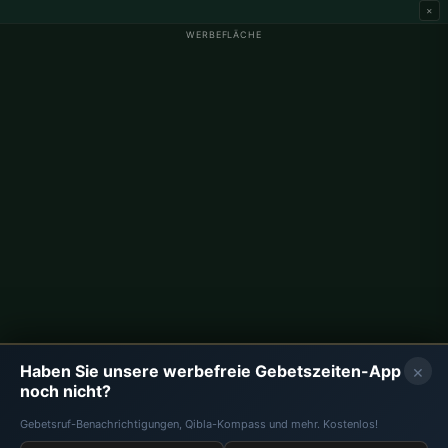
×
WERBEFLÄCHE
Gebetszeiten Deutschland
Gebetszeiten Berlin
Gebetszeiten Hamburg
Gebetszeiten München
Gebetszeiten Köln
Gebetszeiten Frankfurt
Unternehmen
Über uns
Kontakt
×
Haben Sie unsere werbefreie Gebetszeiten-App
Datenschutzrichtlinie
noch nicht?
Gebetsruf-Benachrichtigungen, Qibla-Kompass und mehr. Kostenlos!