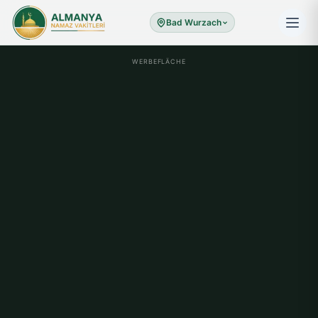
Bad Wurzach
WERBEFLÄCHE