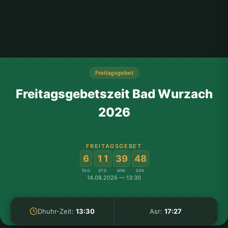
Freitagsgebet
Freitagsgebetszeit Bad Wurzach
2026
FREITAGSGEBET
:
:
:
6
11
39
48
TAG
STD
MIN
SEK
14.08.2026 — 13:30
Dhuhr-Zeit:
13:30
Asr:
17:27