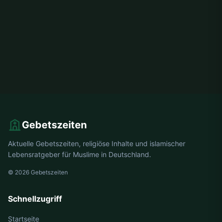
Gebetszeiten
Aktuelle Gebetszeiten, religiöse Inhalte und islamischer
Lebensratgeber für Muslime in Deutschland.
© 2026 Gebetszeiten
Schnellzugriff
Startseite