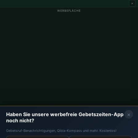
×
WERBEFLÄCHE
Gebetszeiten Deutschland
Gebetszeiten Berlin
Gebetszeiten Hamburg
Gebetszeiten München
Gebetszeiten Köln
Gebetszeiten Frankfurt
Unternehmen
Über uns
Kontakt
×
Haben Sie unsere werbefreie Gebetszeiten-App
Datenschutzrichtlinie
noch nicht?
Gebetsruf-Benachrichtigungen, Qibla-Kompass und mehr. Kostenlos!