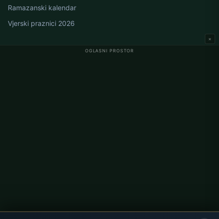
Ramazanski kalendar
Vjerski praznici 2026
×
OGLASNI PROSTOR
Namaz vremena u Njemačkoj
Berlin namaz vremena
Hamburg namaz vremena
München namaz vremena
Köln namaz vremena
Frankfurt namaz vremena
Korporativno
O nama
Kontakt
Politika privatnosti