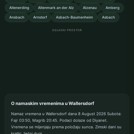
Altenerding
Altenmark an der Alz
Alzenau
Amberg
Ansbach
Arnstorf
Asbach-Baumenheim
Asbach
OGLASNI PROSTOR
O namaskim vremenima u Wallersdorf
Namaz vremena u Wallersdorf dana 8 August 2026 Subota:
Fajr 03:50, Magrib 20:45. Podaci dolaze od Diyanet.
Vremena se mijenjaju prema položaju sunca. Zimski dani su
kratki, ljetni dugi.