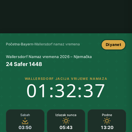
Početna
›
Bayern
›
Wallersdorf namaz vremena
Diyanet
Wallersdorf Namaz vremena 2026 – Njemačka
24 Safer 1448
WALLERSDORF JACIJA VRIJEME NAMAZA
01:32:36
Sabah
Izlazak sunca
Podne
03:50
05:43
13:20