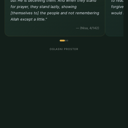
but He is deceiving them. And when they stand
to reach 
for prayer, they stand lazily, showing
forgivene
[themselves to] the people and not remembering
would not
Allah except a little."
— (Nisa, 4/142)
OGLASNI PROSTOR