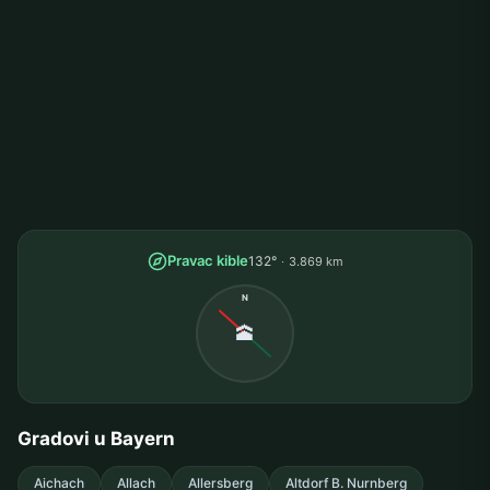
Pravac kible
132°
3.869 km
N
🕋
Gradovi u Bayern
Aichach
Allach
Allersberg
Altdorf B. Nurnberg