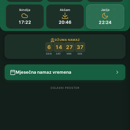
Jacija
Ikindija
Akšam
17:22
20:46
22:24
DŽUMA NAMAZ
:
:
:
6
14
27
36
DAN
SAT
MIN
SEK
Mjesečna namaz vremena
OGLASNI PROSTOR