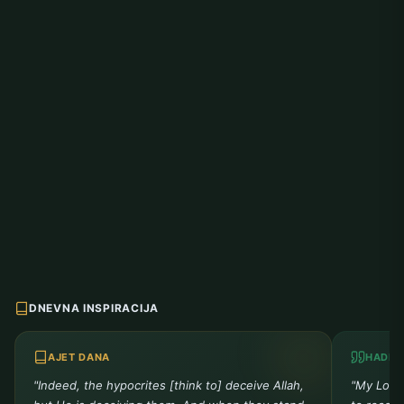
DNEVNA INSPIRACIJA
AJET DANA
HADIS
"Indeed, the hypocrites [think to] deceive Allah,
"My Lord 