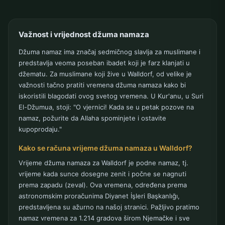
Važnost i vrijednost džuma namaza
Džuma namaz ima značaj sedmičnog slavlja za muslimane i
predstavlja veoma poseban ibadet koji je farz klanjati u
džematu. Za muslimane koji žive u Walldorf, od velike je
važnosti tačno pratiti vremena džuma namaza kako bi
iskoristili blagodati ovog svetog vremena. U Kur'anu, u Suri
El-Džumua, stoji: "O vjernici! Kada se u petak pozove na
namaz, požurite da Allaha spominjete i ostavite
kupoprodaju."
Kako se računa vrijeme džuma namaza u Walldorf?
Vrijeme džuma namaza za Walldorf je podne namaz, tj.
vrijeme kada sunce dosegne zenit i počne se nagnuti
prema zapadu (zeval). Ova vremena, određena prema
astronomskim proračunima Diyanet İşleri Başkanlığı,
predstavljena su ažurno na našoj stranici. Pažljivo pratimo
namaz vremena za 1.214 gradova širom Njemačke i sve