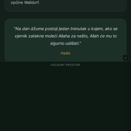
općine Walldorf.
"Na dan džume postoji jedan trenutak u kojem, ako se
vjernik zatekne moleći Allaha za nešto, Allah će mu to
sigurno uslišati."
Hadis
×
OGLASNI PROSTOR
Idi na namaz vremena
Namaz vremena Walldorf
Ramazanski kalendar Walldorf