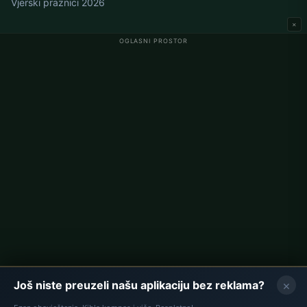
Vjerski praznici 2026
×
OGLASNI PROSTOR
Namaz vremena u Njemačkoj
Berlin namaz vremena
Hamburg namaz vremena
München namaz vremena
Köln namaz vremena
Frankfurt namaz vremena
Korporativno
O nama
Kontakt
Politika privatnosti
×
Još niste preuzeli našu aplikaciju bez reklama?