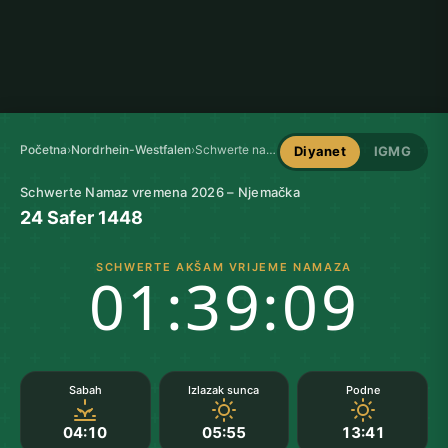
Početna
›
Nordrhein-Westfalen
›
Schwerte namaz vremena
Diyanet
IGMG
Schwerte Namaz vremena 2026 – Njemačka
24 Safer 1448
SCHWERTE AKŠAM VRIJEME NAMAZA
01:39:08
Sabah
Izlazak sunca
Podne
04:10
05:55
13:41