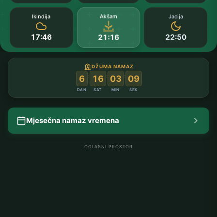
Akšam
Ikindija
Jacija
17:46
22:50
21:16
DŽUMA NAMAZ
:
:
:
6
16
03
08
DAN
SAT
MIN
SEK
Mjesečna namaz vremena
OGLASNI PROSTOR