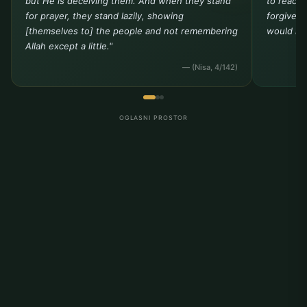
but He is deceiving them. And when they stand
to reach 
for prayer, they stand lazily, showing
forgivene
[themselves to] the people and not remembering
would not
Allah except a little."
— (Nisa, 4/142)
OGLASNI PROSTOR