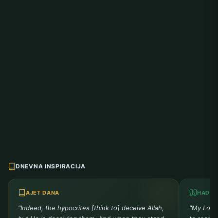
DNEVNA INSPIRACIJA
AJET DANA
HADIS
"Indeed, the hypocrites [think to] deceive Allah,
"My Lord 