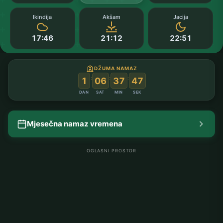
Ikindija
Akšam
Jacija
17:46
21:12
22:51
DŽUMA NAMAZ
:
:
:
1
06
37
47
DAN
SAT
MIN
SEK
Mjesečna namaz vremena
OGLASNI PROSTOR