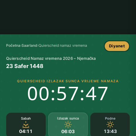
Početna
›
Saarland
›
Quierscheid namaz vremena
Diyanet
Quierscheid Namaz vremena 2026 – Njemačka
23 Safer 1448
QUIERSCHEID IZLAZAK SUNCA VRIJEME NAMAZA
00:57:47
Izlazak sunca
Sabah
Podne
04:11
13:43
06:03