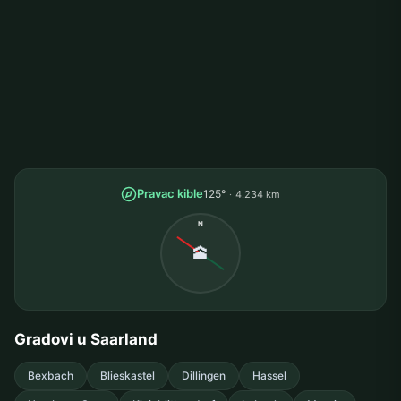
Pravac kible
125°
4.234 km
N
🕋
Gradovi u Saarland
Bexbach
Blieskastel
Dillingen
Hassel