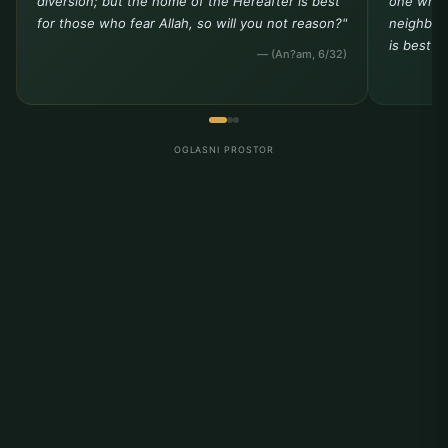
diversion; but the home of the Hereafter is best
one who 
for those who fear Allah, so will you not reason?"
neighbor 
is best t
— (An?am, 6/32)
OGLASNI PROSTOR