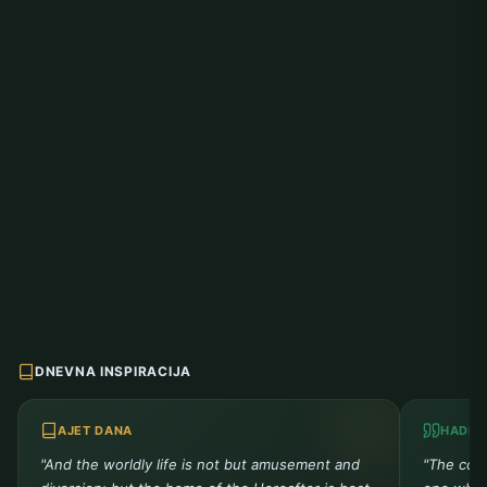
DNEVNA INSPIRACIJA
AJET DANA
HADIS
"And the worldly life is not but amusement and
"The comp