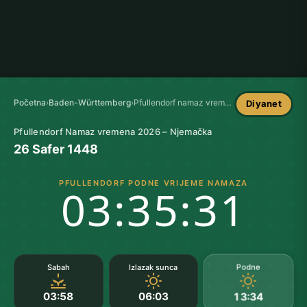
Početna
›
Baden-Württemberg
›
Pfullendorf namaz vremena
Diyanet
Pfullendorf Namaz vremena 2026 – Njemačka
26 Safer 1448
PFULLENDORF PODNE VRIJEME NAMAZA
03:35:31
Podne
Sabah
Izlazak sunca
03:58
06:03
13:34