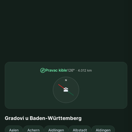
Pravac kible
126°
4.012 km
N
🕋
Gradovi u Baden-Württemberg
Aalen
Achern
Aidlingen
Albstadt
Aldingen