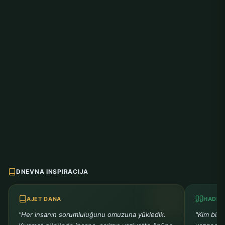
DNEVNA INSPIRACIJA
AJET DANA
HADIS
"Her insanın sorumluluğunu omuzuna yükledik.
"Kim bir 