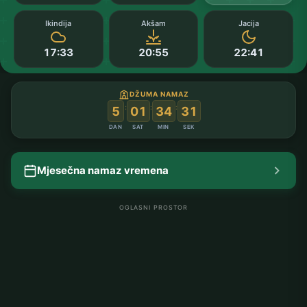
Ikindija
Akšam
Jacija
17:33
20:55
22:41
DŽUMA NAMAZ
:
:
:
5
01
34
31
DAN
SAT
MIN
SEK
Mjesečna namaz vremena
OGLASNI PROSTOR