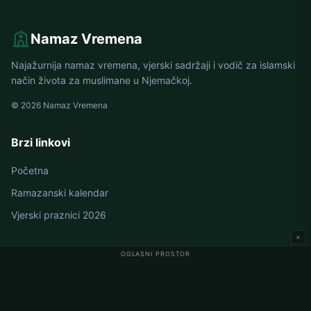
Namaz Vremena
Najažurnija namaz vremena, vjerski sadržaji i vodič za islamski
način života za muslimane u Njemačkoj.
© 2026 Namaz Vremena
Brzi linkovi
Početna
Ramazanski kalendar
Vjerski praznici 2026
×
OGLASNI PROSTOR
Namaz vremena u Njemačkoj
Berlin namaz vremena
Hamburg namaz vremena