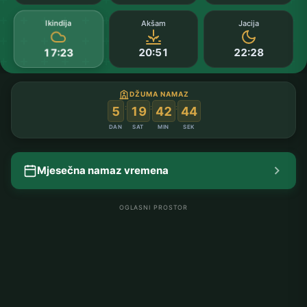
Ikindija
Akšam
Jacija
20:51
22:28
17:23
DŽUMA NAMAZ
:
:
:
5
19
42
43
DAN
SAT
MIN
SEK
Mjesečna namaz vremena
OGLASNI PROSTOR