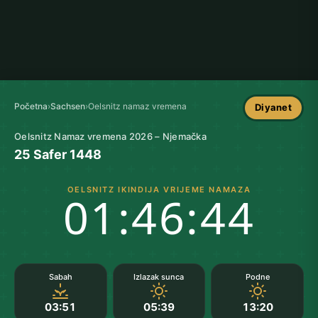
Početna
›
Sachsen
›
Oelsnitz namaz vremena
Diyanet
Oelsnitz Namaz vremena 2026 – Njemačka
25 Safer 1448
OELSNITZ IKINDIJA VRIJEME NAMAZA
01:46:43
Sabah
Izlazak sunca
Podne
03:51
05:39
13:20