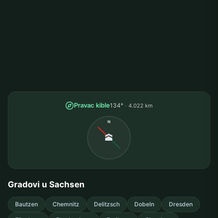
Pravac kible
134°
4.022 km
N
🕋
Gradovi u Sachsen
Bautzen
Chemnitz
Delitzsch
Dobeln
Dresden