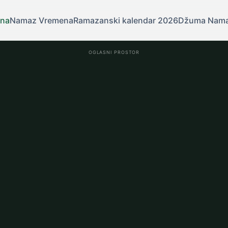
tna
Namaz Vremena
Ramazanski kalendar 2026
Džuma Nam
OGLASNI PROSTOR