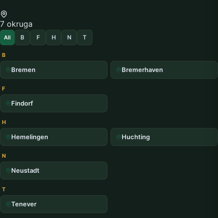
7 okruga
B
F
H
N
T
All
B
Bremen
Bremerhaven
F
Findorf
H
Hemelingen
Huchting
N
Neustadt
T
Tenever