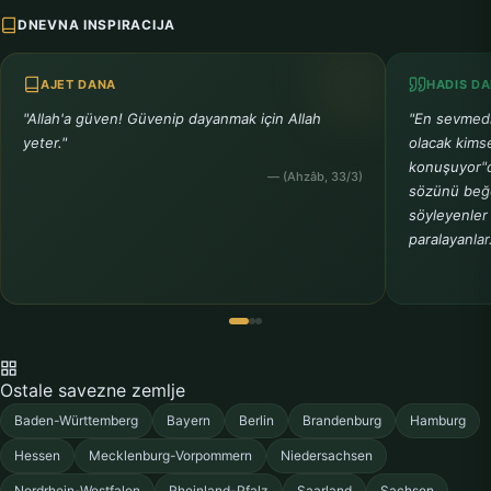
DNEVNA INSPIRACIJA
AJET DANA
HADIS D
"Allah'a güven! Güvenip dayanmak için Allah
"En sevmedi
yeter."
olacak kimse
konuşuyor"d
— (Ahzâb, 33/3)
sözünü beğe
söyleyenler 
paralayanlar
Ostale savezne zemlje
Baden-Württemberg
Bayern
Berlin
Brandenburg
Hamburg
Hessen
Mecklenburg-Vorpommern
Niedersachsen
Nordrhein-Westfalen
Rheinland-Pfalz
Saarland
Sachsen