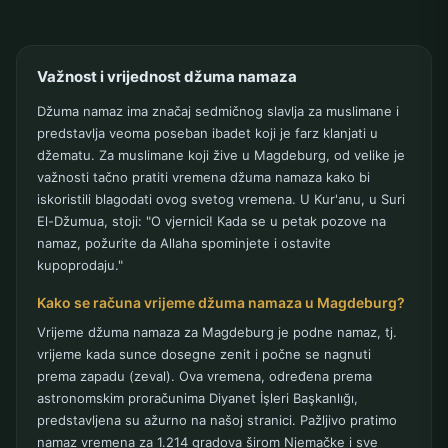
Važnost i vrijednost džuma namaza
Džuma namaz ima značaj sedmičnog slavlja za muslimane i
predstavlja veoma poseban ibadet koji je farz klanjati u
džematu. Za muslimane koji žive u Magdeburg, od velike je
važnosti tačno pratiti vremena džuma namaza kako bi
iskoristili blagodati ovog svetog vremena. U Kur'anu, u Suri
El-Džumua, stoji: "O vjernici! Kada se u petak pozove na
namaz, požurite da Allaha spominjete i ostavite
kupoprodaju."
Kako se računa vrijeme džuma namaza u Magdeburg?
Vrijeme džuma namaza za Magdeburg je podne namaz, tj.
vrijeme kada sunce dosegne zenit i počne se nagnuti
prema zapadu (zeval). Ova vremena, određena prema
astronomskim proračunima Diyanet İşleri Başkanlığı,
predstavljena su ažurno na našoj stranici. Pažljivo pratimo
namaz vremena za 1.214 gradova širom Njemačke i sve