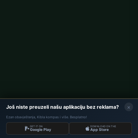
Berlin namaz vremena
Hamburg namaz vremena
München namaz vremena
Köln namaz vremena
Frankfurt namaz vremena
Korporativno
O nama
Kontakt
Politika privatnosti
×
Još niste preuzeli našu aplikaciju bez reklama?
Ezan obavještenja, Kibla kompas i više. Besplatno!
GET IT ON
DOWNLOAD ON THE
Podaci: Diyanet İşleri Başkanlığı | Namaz Vremena © 2026
Google Play
App Store