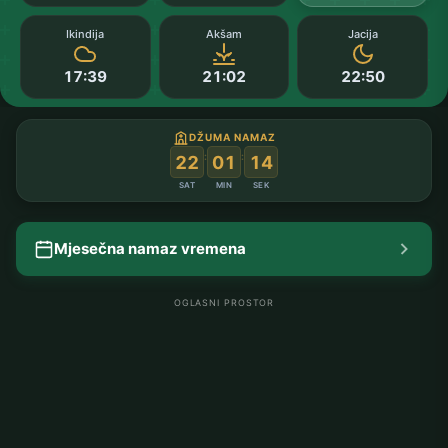
Ikindija
Akšam
Jacija
17:39
21:02
22:50
DŽUMA NAMAZ
:
:
22
01
13
SAT
MIN
SEK
Mjesečna namaz vremena
OGLASNI PROSTOR