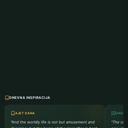
DNEVNA INSPIRACIJA
AJET DANA
HADIS
"And the worldly life is not but amusement and
"The comp