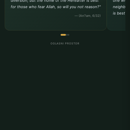
diversion; but the home of the Hereafter is best
one who 
for those who fear Allah, so will you not reason?"
neighbor 
is best t
— (An?am, 6/32)
OGLASNI PROSTOR