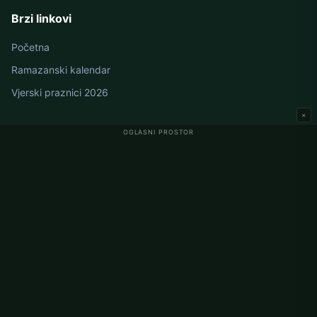
Brzi linkovi
Početna
Ramazanski kalendar
Vjerski praznici 2026
×
OGLASNI PROSTOR
Namaz vremena u Njemačkoj
Berlin namaz vremena
Hamburg namaz vremena
München namaz vremena
Köln namaz vremena
Frankfurt namaz vremena
Korporativno