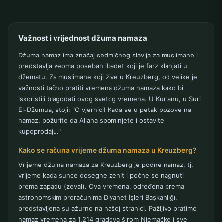
Važnost i vrijednost džuma namaza
Džuma namaz ima značaj sedmičnog slavlja za muslimane i
predstavlja veoma poseban ibadet koji je farz klanjati u
džematu. Za muslimane koji žive u Kreuzberg, od velike je
važnosti tačno pratiti vremena džuma namaza kako bi
iskoristili blagodati ovog svetog vremena. U Kur'anu, u Suri
El-Džumua, stoji: "O vjernici! Kada se u petak pozove na
namaz, požurite da Allaha spominjete i ostavite
kupoprodaju."
Kako se računa vrijeme džuma namaza u Kreuzberg?
Vrijeme džuma namaza za Kreuzberg je podne namaz, tj.
vrijeme kada sunce dosegne zenit i počne se nagnuti
prema zapadu (zeval). Ova vremena, određena prema
astronomskim proračunima Diyanet İşleri Başkanlığı,
predstavljena su ažurno na našoj stranici. Pažljivo pratimo
namaz vremena za 1.214 gradova širom Njemačke i sve