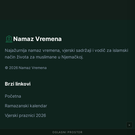
Namaz Vremena
Najažurnija namaz vremena, vjerski sadržaji i vodič za islamski
način života za muslimane u Njemačkoj.
© 2026 Namaz Vremena
Brzi linkovi
Početna
Ramazanski kalendar
Vjerski praznici 2026
×
OGLASNI PROSTOR
Namaz vremena u Njemačkoj