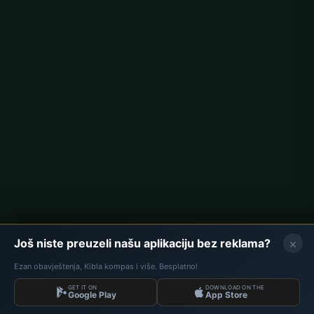
Berlin namaz vremena
Hamburg namaz vremena
München namaz vremena
Köln namaz vremena
Frankfurt namaz vremena
Korporativno
O nama
Kontakt
Politika privatnosti
×
Još niste preuzeli našu aplikaciju bez reklama?
Ezan obavještenja, Kibla kompas i više. Besplatno!
GET IT ON
DOWNLOAD ON THE
Podaci: Diyanet İşleri Başkanlığı | Namaz Vremena © 2026
Google Play
App Store