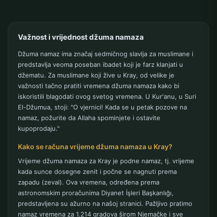
Važnost i vrijednost džuma namaza
Džuma namaz ima značaj sedmičnog slavlja za muslimane i
predstavlja veoma poseban ibadet koji je farz klanjati u
džematu. Za muslimane koji žive u Kray, od velike je
važnosti tačno pratiti vremena džuma namaza kako bi
iskoristili blagodati ovog svetog vremena. U Kur'anu, u Suri
El-Džumua, stoji: "O vjernici! Kada se u petak pozove na
namaz, požurite da Allaha spominjete i ostavite
kupoprodaju."
Kako se računa vrijeme džuma namaza u Kray?
Vrijeme džuma namaza za Kray je podne namaz, tj. vrijeme
kada sunce dosegne zenit i počne se nagnuti prema
zapadu (zeval). Ova vremena, određena prema
astronomskim proračunima Diyanet İşleri Başkanlığı,
predstavljena su ažurno na našoj stranici. Pažljivo pratimo
namaz vremena za 1.214 gradova širom Njemačke i sve