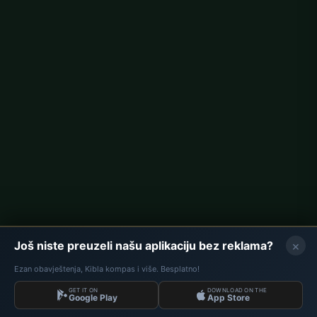
Berlin namaz vremena
Hamburg namaz vremena
München namaz vremena
Köln namaz vremena
Frankfurt namaz vremena
Korporativno
O nama
Kontakt
Politika privatnosti
×
Još niste preuzeli našu aplikaciju bez reklama?
Ezan obavještenja, Kibla kompas i više. Besplatno!
GET IT ON
DOWNLOAD ON THE
Podaci: Diyanet İşleri Başkanlığı | Namaz Vremena © 2026
Google Play
App Store