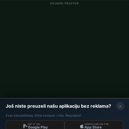
OGLASNI PROSTOR
Namaz vremena u Njemačkoj
Berlin namaz vremena
Hamburg namaz vremena
München namaz vremena
Köln namaz vremena
Frankfurt namaz vremena
Korporativno
O nama
Kontakt
Politika privatnosti
×
Još niste preuzeli našu aplikaciju bez reklama?
Ezan obavještenja, Kibla kompas i više. Besplatno!
GET IT ON
DOWNLOAD ON THE
Podaci: Diyanet İşleri Başkanlığı | Namaz Vremena © 2026
Google Play
App Store