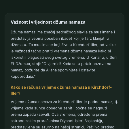
Važnost i vrijednost džuma namaza
Džuma namaz ima značaj sedmičnog slavlja za muslimane i
predstavlja veoma poseban ibadet koji je farz klanjati u
džematu. Za muslimane koji žive u Kirchdorf-Iller, od velike
je važnosti tačno pratiti vremena džuma namaza kako bi
iskoristili blagodati ovog svetog vremena. U Kur'anu, u Suri
El-Džumua, stoji: "O vjernici! Kada se u petak pozove na
namaz, požurite da Allaha spominjete i ostavite
kupoprodaju."
Kako se računa vrijeme džuma namaza u Kirchdorf-
Iller?
Vrijeme džuma namaza za Kirchdorf-Iller je podne namaz, tj.
vrijeme kada sunce dosegne zenit i počne se nagnuti
prema zapadu (zeval). Ova vremena, određena prema
astronomskim proračunima Diyanet İşleri Başkanlığı,
predstavljena su ažurno na našoj stranici. Pažljivo pratimo