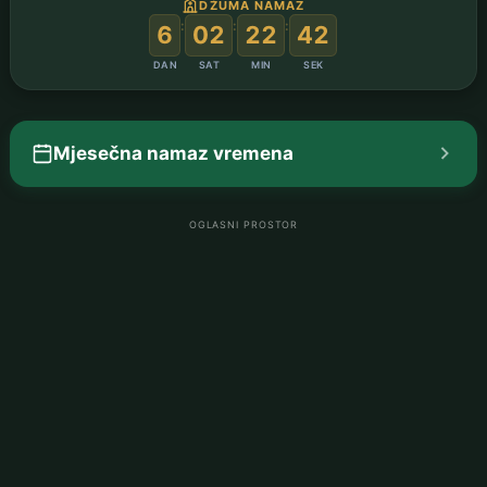
DŽUMA NAMAZ
:
:
:
6
02
22
41
DAN
SAT
MIN
SEK
Mjesečna namaz vremena
OGLASNI PROSTOR