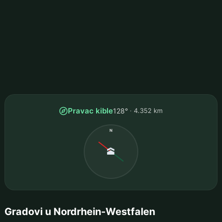
Pravac kible
128°
4.352 km
N
🕋
Gradovi u Nordrhein-Westfalen