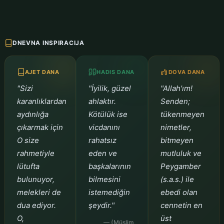
DNEVNA INSPIRACIJA
AJET DANA
HADIS DANA
DOVA DANA
"Sizi
"İyilik, güzel
"Allah'ım!
karanlıklardan
ahlaktır.
Senden;
aydınlığa
Kötülük ise
tükenmeyen
çıkarmak için
vicdanını
nimetler,
O size
rahatsız
bitmeyen
rahmetiyle
eden ve
mutluluk ve
lütufta
başkalarının
Peygamber
bulunuyor,
bilmesini
(s.a.s.) ile
melekleri de
istemediğin
ebedi olan
dua ediyor.
şeydir."
cennetin en
O,
üst
— (Müslim,