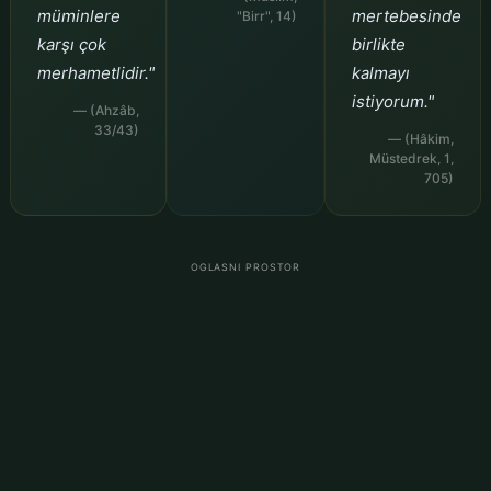
müminlere
mertebesinde
"Birr", 14)
karşı çok
birlikte
merhametlidir."
kalmayı
istiyorum."
— (Ahzâb,
33/43)
— (Hâkim,
Müstedrek, 1,
705)
OGLASNI PROSTOR