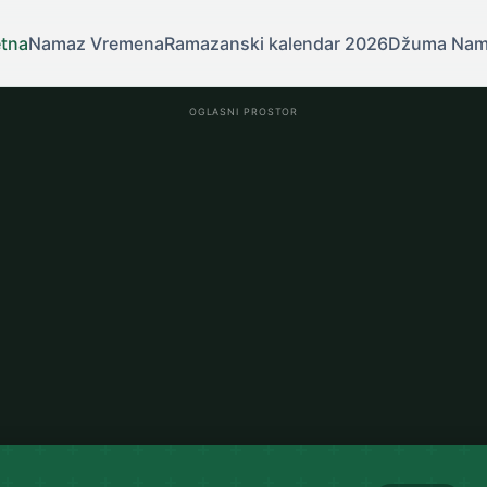
tna
Namaz Vremena
Ramazanski kalendar 2026
Džuma Na
OGLASNI PROSTOR