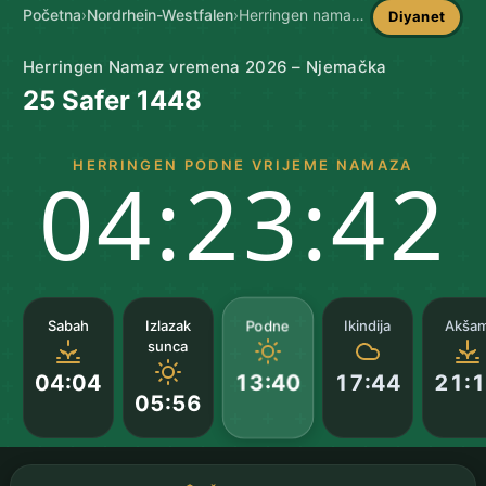
Početna
›
Nordrhein-Westfalen
›
Herringen namaz vremena
Diyanet
Herringen Namaz vremena 2026 – Njemačka
25 Safer 1448
HERRINGEN PODNE VRIJEME NAMAZA
04:23:41
Podne
Sabah
Izlazak
Ikindija
Akša
sunca
04:04
17:44
21:
13:40
05:56