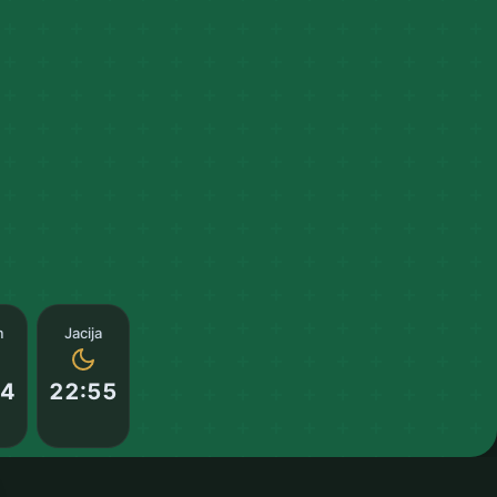
m
Jacija
14
22:55