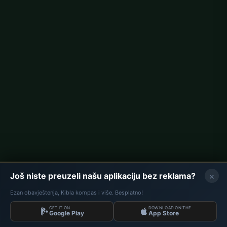
Berlin namaz vremena
Hamburg namaz vremena
München namaz vremena
Köln namaz vremena
Frankfurt namaz vremena
Korporativno
O nama
Kontakt
Politika privatnosti
×
Još niste preuzeli našu aplikaciju bez reklama?
Ezan obavještenja, Kibla kompas i više. Besplatno!
GET IT ON
DOWNLOAD ON THE
Podaci: Diyanet İşleri Başkanlığı | Namaz Vremena © 2026
Google Play
App Store