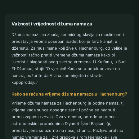
Važnost i vrijednost džuma namaza
Džuma namaz ima značaj sedmičnog slavlja za muslimane i
predstavlja veoma poseban ibadet koji je farz klanjati u
džematu. Za muslimane koji žive u Hachenburg, od velike je
važnosti tačno pratiti vremena džuma namaza kako bi
iskoristili blagodati ovog svetog vremena. U Kur'anu, u Suri
El-Džumua, stoji: "O vjernici! Kada se u petak pozove na
namaz, požurite da Allaha spominjete i ostavite
kupoprodaju."
Kako se računa vrijeme džuma namaza u Hachenburg?
Vrijeme džuma namaza za Hachenburg je podne namaz, tj.
vrijeme kada sunce dosegne zenit i počne se nagnuti
prema zapadu (zeval). Ova vremena, određena prema
astronomskim proračunima Diyanet İşleri Başkanlığı,
predstavljena su ažurno na našoj stranici. Pažljivo pratimo
namaz vremena za 1.214 gradova širom Njemačke i sve