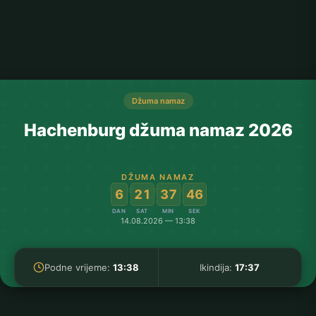
Džuma namaz
Hachenburg džuma namaz 2026
DŽUMA NAMAZ
:
:
:
6
21
37
45
DAN
SAT
MIN
SEK
14.08.2026 — 13:38
Podne vrijeme:
13:38
Ikindija:
17:37