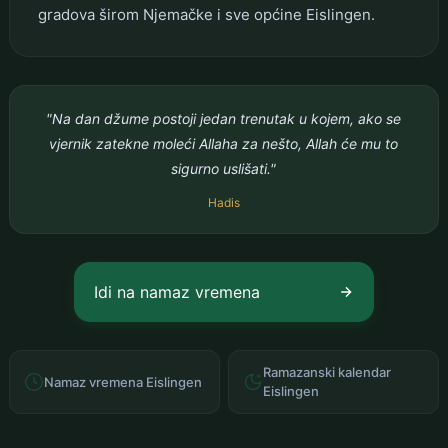
gradova širom Njemačke i sve općine Eislingen.
"Na dan džume postoji jedan trenutak u kojem, ako se
vjernik zatekne moleći Allaha za nešto, Allah će mu to
sigurno uslišati."
Hadis
Idi na namaz vremena
Ramazanski kalendar
Namaz vremena Eislingen
Eislingen