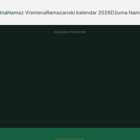
tna
Namaz Vremena
Ramazanski kalendar 2026
Džuma Nam
OGLASNI PROSTOR