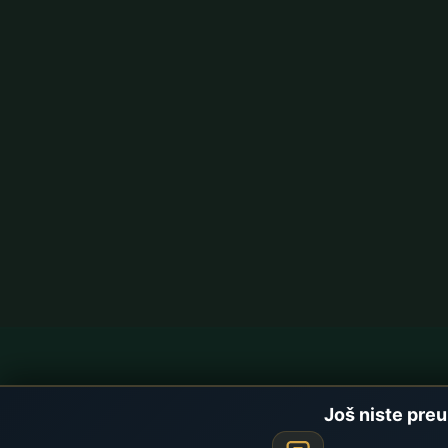
Namaz Vremena
Brzi linko
Još niste preu
Najažurnija namaz vremena, vjerski sadržaji
Početna