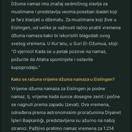
Džuma namaz ima značaj sedmičnog slavlja za
muslimane i predstavlja veoma poseban ibadet koji
je farz klanjati u džematu. Za muslimane koji žive u
Eislingen, od velike je važnosti tačno pratiti vremena
džuma namaza kako bi iskoristili blagodati ovog
svetog vremena. U Kur'anu, u Suri El-Džumua, stoji:
"O vjernici! Kada se u petak pozove na namaz,
požurite da Allaha spominjete i ostavite
kupoprodaju."
Kako se računa vrijeme džuma namaza u Eislingen?
Vrijeme džuma namaza za Eislingen je podne
namaz, tj. vrijeme kada sunce dosegne zenit i počne
se nagnuti prema zapadu (zeval). Ova vremena,
određena prema astronomskim proračunima Diyanet
İşleri Başkanlığı, predstavljena su ažurno na našoj
stranici. Pažljivo pratimo namaz vremena za 1.214