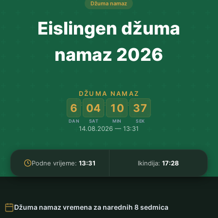
Džuma namaz
Eislingen džuma
namaz 2026
DŽUMA NAMAZ
:
:
:
6
04
10
36
DAN
SAT
MIN
SEK
14.08.2026 — 13:31
Podne vrijeme:
13:31
Ikindija:
17:28
Džuma namaz vremena za narednih 8 sedmica