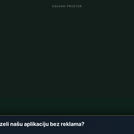
OGLASNI PROSTOR
vi
Namaz vremena u Njem
zeli našu aplikaciju bez reklama?
Berlin namaz vremena