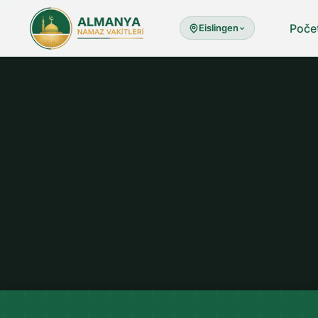
Poče
Eislingen