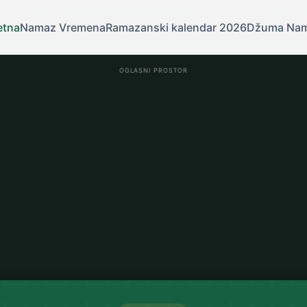
etna
Namaz Vremena
Ramazanski kalendar 2026
Džuma Na
OGLASNI PROSTOR