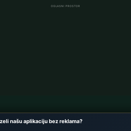
OGLASNI PROSTOR
vi
Namaz vremena u Njem
zeli našu aplikaciju bez reklama?
Berlin namaz vremena