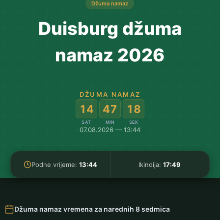
Džuma namaz
Duisburg džuma
namaz 2026
DŽUMA NAMAZ
:
:
14
47
18
SAT
MIN
SEK
07.08.2026 — 13:44
Podne vrijeme:
13:44
Ikindija:
17:49
Džuma namaz vremena za narednih 8 sedmica