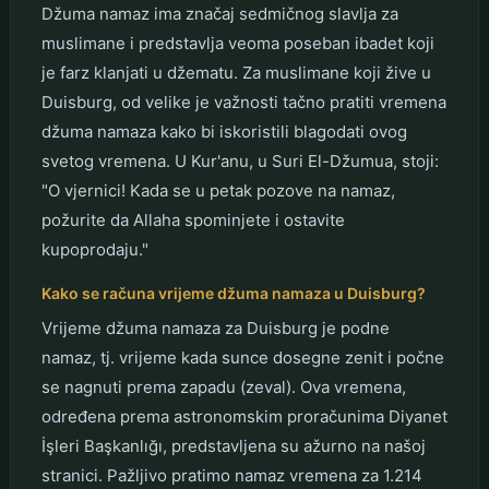
Džuma namaz ima značaj sedmičnog slavlja za
muslimane i predstavlja veoma poseban ibadet koji
je farz klanjati u džematu. Za muslimane koji žive u
Duisburg, od velike je važnosti tačno pratiti vremena
džuma namaza kako bi iskoristili blagodati ovog
svetog vremena. U Kur'anu, u Suri El-Džumua, stoji:
"O vjernici! Kada se u petak pozove na namaz,
požurite da Allaha spominjete i ostavite
kupoprodaju."
Kako se računa vrijeme džuma namaza u Duisburg?
Vrijeme džuma namaza za Duisburg je podne
namaz, tj. vrijeme kada sunce dosegne zenit i počne
se nagnuti prema zapadu (zeval). Ova vremena,
određena prema astronomskim proračunima Diyanet
İşleri Başkanlığı, predstavljena su ažurno na našoj
stranici. Pažljivo pratimo namaz vremena za 1.214