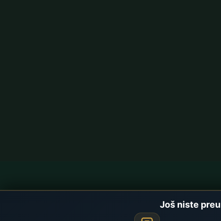
Namaz Vremena
Brzi linko
Još niste preu
Najažurnija namaz vremena, vjerski sadržaji
Početna