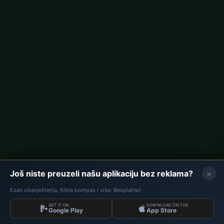
Berlin namaz vremena
Hamburg namaz vremena
München namaz vremena
Köln namaz vremena
Frankfurt namaz vremena
Korporativno
O nama
Kontakt
Politika privatnosti
×
Još niste preuzeli našu aplikaciju bez reklama?
Ezan obavještenja, Kibla kompas i više. Besplatno!
GET IT ON
DOWNLOAD ON THE
Podaci: Diyanet İşleri Başkanlığı | Namaz Vremena © 2026
Google Play
App Store