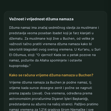
Važnost i vrijednost džuma namaza
Džuma namaz ima značaj sedmičnog slavlja za muslimane i
predstavlja veoma poseban ibadet koji je farz klanjati u
džematu. Za muslimane koji žive u Buchen, od velike je
važnosti tačno pratiti vremena džuma namaza kako bi
iskoristili blagodati ovog svetog vremena. U Kur'anu, u Suri
El-Džumua, stoji: "O vjernici! Kada se u petak pozove na
namaz, požurite da Allaha spominjete i ostavite
kupoprodaju."
Kako se računa vrijeme džuma namaza u Buchen?
Vrijeme džuma namaza za Buchen je podne namaz, tj.
vrijeme kada sunce dosegne zenit i počne se nagnuti
prema zapadu (zeval). Ova vremena, određena prema
astronomskim proračunima Diyanet İşleri Başkanlığı,
predstavljena su ažurno na našoj stranici. Pažljivo pratimo
namaz vremena za 1.214 gradova širom Njemačke i sve